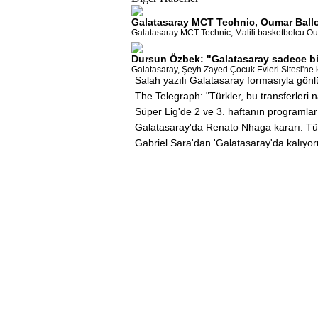
Galatasaray MCT Technic, Oumar Ballo'
Galatasaray MCT Technic, Malili basketbolcu Oumar
Dursun Özbek: "Galatasaray sadece bi
Galatasaray, Şeyh Zayed Çocuk Evleri Sitesi'ne ka
Salah yazılı Galatasaray formasıyla gönl
The Telegraph: "Türkler, bu transferleri n
Süper Lig'de 2 ve 3. haftanın programlar
Galatasaray'da Renato Nhaga kararı: Tü
Gabriel Sara'dan 'Galatasaray'da kalıyo