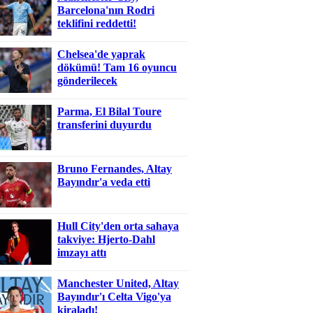
Barcelona'nın Rodri
teklifini reddetti!
Chelsea'de yaprak
dökümü! Tam 16 oyuncu
gönderilecek
Parma, El Bilal Toure
transferini duyurdu
Bruno Fernandes, Altay
Bayındır'a veda etti
Hull City'den orta sahaya
takviye: Hjerto-Dahl
imzayı attı
Manchester United, Altay
Bayındır'ı Celta Vigo'ya
kiraladı!