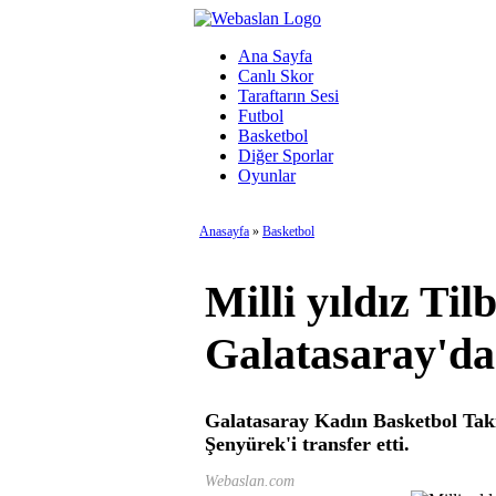
Ana Sayfa
Canlı Skor
Taraftarın Sesi
Futbol
Basketbol
Diğer Sporlar
Oyunlar
Anasayfa
»
Basketbol
Milli yıldız Ti
Galatasaray'da
Galatasaray Kadın Basketbol Tak
Şenyürek'i transfer etti.
Webaslan.com