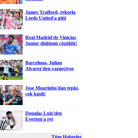
James Trafford, rekorla
Leeds United'a gitti
Real Madrid'de Vinicius
Junior düğümü çözüldü!
Barcelona, Julian
Alvarez'den vazgeçiyor
Jose Mourinho'dan tepki,
çok kızdı!
Douglas Luiz'den
Everton'a ret
Tüm Haberler