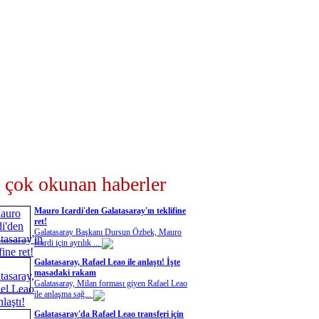
 çok okunan haberler
Mauro Icardi'den Galatasaray'ın teklifine
ret!
Galatasaray Başkanı Dursun Özbek, Mauro
Icardi için ayrılık ...
Galatasaray, Rafael Leao ile anlaştı! İşte
masadaki rakam
Galatasaray, Milan forması giyen Rafael Leao
ile anlaşma sağ...
Galatasaray'da Rafael Leao transferi için