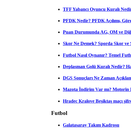
TFF Yabancı Oyuncu Kuralı Nedir
PFDK Nedir? PFDK Açılımı, Görev
Puan Durumunda AG, OM ve Diğer
Skor Ne Demek? Sporda Skor ve 
Futbol Nasıl Oynanır? Temel Futb
Deplasman Golü Kuralı Nedir? Ha
DGS Sonuçları Ne Zaman Açıkla
Mazota İndirim Var mı? Motorin 
Hradec Kralove Beşiktaş maçı şifres
Futbol
Galatasaray Takım Kadrosu