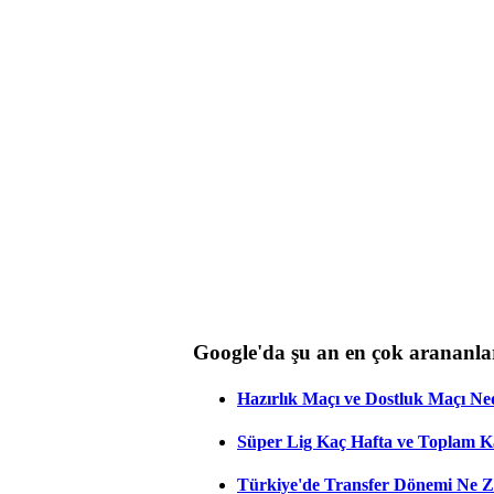
Google'da şu an en çok arananla
Hazırlık Maçı ve Dostluk Maçı Ne
Süper Lig Kaç Hafta ve Toplam 
Türkiye'de Transfer Dönemi Ne Z