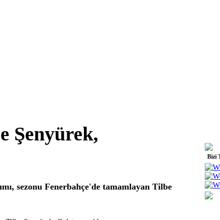
lbe Şenyürek,
Bizi 
ımı, sezonu Fenerbahçe'de tamamlayan Tilbe