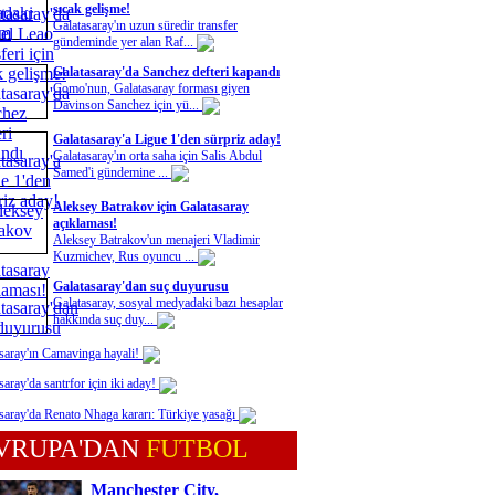
sıcak gelişme!
Galatasaray'ın uzun süredir transfer
gündeminde yer alan Raf...
Galatasaray'da Sanchez defteri kapandı
Como'nun, Galatasaray forması giyen
Davinson Sanchez için yü...
Galatasaray'a Ligue 1'den sürpriz aday!
Galatasaray'ın orta saha için Salis Abdul
Samed'i gündemine ...
Aleksey Batrakov için Galatasaray
açıklaması!
Aleksey Batrakov'un menajeri Vladimir
Kuzmichev, Rus oyuncu ...
Galatasaray'dan suç duyurusu
Galatasaray, sosyal medyadaki bazı hesaplar
hakkında suç duy...
saray'ın Camavinga hayali!
saray'da santrfor için iki aday!
saray'da Renato Nhaga kararı: Türkiye yasağı
VRUPA'DAN
FUTBOL
Manchester City,