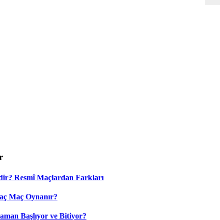
r
dir? Resmî Maçlardan Farkları
Kaç Maç Oynanır?
aman Başlıyor ve Bitiyor?