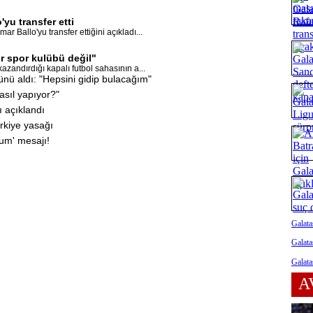
yu transfer etti
 Ballo'yu transfer ettiğini açıkladı...
r spor kulübü değil"
zandırdığı kapalı futbol sahasının a...
ünü aldı: "Hepsini gidip bulacağım"
asıl yapıyor?"
ı açıklandı
rkiye yasağı
rum' mesajı!
Galata
Galata
Galata
A