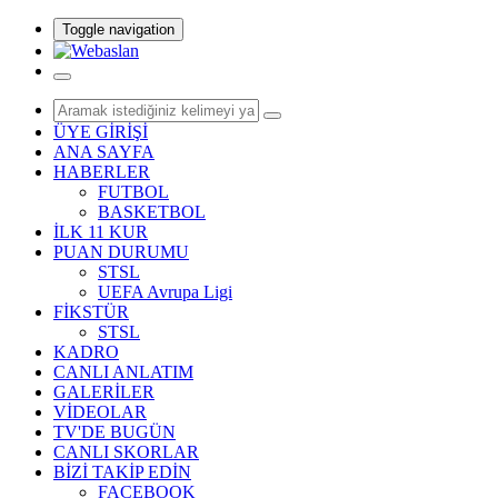
Toggle navigation
ÜYE GİRİŞİ
ANA SAYFA
HABERLER
FUTBOL
BASKETBOL
İLK 11 KUR
PUAN DURUMU
STSL
UEFA Avrupa Ligi
FİKSTÜR
STSL
KADRO
CANLI ANLATIM
GALERİLER
VİDEOLAR
TV'DE BUGÜN
CANLI SKORLAR
BİZİ TAKİP EDİN
FACEBOOK