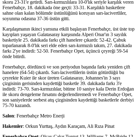
skoru 23-31'e getirdi. Sarı-kırmızılılara 10-0'lık seriyle karşılık veren
Fenerbahçe, 18. dakikada öne geçti: 33-31. Karşılıklı basketlere
sahne olan kalan bölümde üstünlüğünü koruyan sarı-lacivertliler,
soyunma odasına 37-36 üstün gitti.
Karşılaşmanın ikinci yarısına etkili başlayan Fenerbahçe, üst üste top
kayıpları yaşayan Galatasaray karşısında Alperi Onar'ın 3 sayılık
basketiyle 25. dakikada farkı çift hanelere çıkardı: 52-42. Çabuk
toparlanarak 8-0'lık seri elde eden sarı-kırmızılı takım, 27. dakikada
farkı 2'ye indirdi: 52-50. Fenerbahçe Opet, üçüncü çeyreği 59-54
önde bitirdi.
Fenerbahçe, dördüncü ve son periyodun başında farkı yeniden çift
hanelere (64-54) çıkardı. Sarı-lacivertlilerin üstün götürdüğü bu
çeyrekte Kuier ile skor üreten Galatasaray, Johannes'in 3 sayı
çizgisinin gerisinden kaydettiği basketle 39. dakikada farkı 3'e
indirdi: 73-70. Sarı-kırmızılılar, bitime 10 saniye kala Derin Erdoğan
ile skoru dengeleme fırsatını değerlendiremedi ve Fenerbahçe Opet,
son saniyelerde serbest atış çizgisinden kaydettiği basketlerle derbiyi
75-70 kazandı.
Salon
: Fenerbahçe Metro Enerji
Hakemler
: Orkun Yurttaş, Aydın Karaçam, Ali Rıza Pinat
Fenerbahçe Opet
: Olcay Çakır Turgut 13, Williams 7, McBride 12,