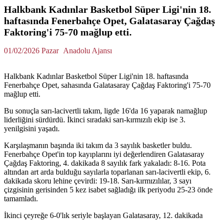
Halkbank Kadınlar Basketbol Süper Ligi'nin 18.
haftasında Fenerbahçe Opet, Galatasaray Çağdaş
Faktoring'i 75-70 mağlup etti.
01/02/2026 Pazar
Anadolu Ajansı
Halkbank Kadınlar Basketbol Süper Ligi'nin 18. haftasında
Fenerbahçe Opet, sahasında Galatasaray Çağdaş Faktoring'i 75-70
mağlup etti.
Bu sonuçla sarı-lacivertli takım, ligde 16'da 16 yaparak namağlup
liderliğini sürdürdü. İkinci sıradaki sarı-kırmızılı ekip ise 3.
yenilgisini yaşadı.
Karşılaşmanın başında iki takım da 3 sayılık basketler buldu.
Fenerbahçe Opet'in top kayıplarını iyi değerlendiren Galatasaray
Çağdaş Faktoring, 4. dakikada 8 sayılık fark yakaladı: 8-16. Pota
altından art arda bulduğu sayılarla toparlanan sarı-lacivertli ekip, 6.
dakikada skoru lehine çevirdi: 19-18. Sarı-kırmızılılar, 3 sayı
çizgisinin gerisinden 5 kez isabet sağladığı ilk periyodu 25-23 önde
tamamladı.
İkinci çeyreğe 6-0'lık seriyle başlayan Galatasaray, 12. dakikada