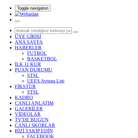
Toggle navigation
ÜYE GİRİŞİ
ANA SAYFA
HABERLER
FUTBOL
BASKETBOL
İLK 11 KUR
PUAN DURUMU
STSL
UEFA Avrupa Ligi
FİKSTÜR
STSL
KADRO
CANLI ANLATIM
GALERİLER
VİDEOLAR
TV'DE BUGÜN
CANLI SKORLAR
BİZİ TAKİP EDİN
FACEBOOK