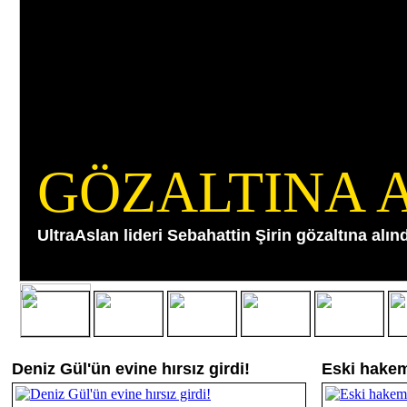
GÖZALTINA A
UltraAslan lideri Sebahattin Şirin gözaltına alındı
Deniz Gül'ün evine hırsız girdi!
Eski hake