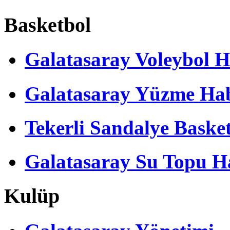
Basketbol
Yunus Akgün'den
Fenerbahçe itirafı!
Galatasaray Voleybol H
Galatasaray Yüzme Hab
Tekerli Sandalye Baske
Galatasaray Su Topu Ha
Kulüp