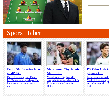
Victor Osimhen için
dev teklif
Sporx Haber
Levent Tüzemen'den
Lesley Ugochukwu
yorumu
Deniz Gül'ün evine hırsız
Manchester City, Atletico
PSG'den Arda G
girdi! 25...
Madrid'i ...
çılgın tekl...
Porto forması giyen Deniz
Manchester City, hazırlık
Paris Saint-Germain
Barış Alper Yılmaz
Gül'ün evinden yaklaşık 250
maçında Atletico Madrid'i 3-
Madrid forması giy
bin euro değerinde saat ve
1'lik skorla mağlup etti.
Güler'in peşinde. P
için teklif yolda!
müce...
Detay...
futb...