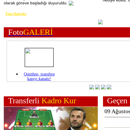
hediye edildi. İ
olarak göreve başladığı duyuruldu.
Tüm Haberler
Foto
GALERİ
Osimhen, transfere
kapıyı kapattı!
Transferli
Kadro Kur
Geçen 
09 Ağusto
Arda Turan: "Onların
yanındayım"