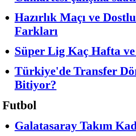
İşte yeni sezon
formaları (2026/27)
Hazırlık Maçı ve Dost
Farkları
Süper Lig Kaç Hafta v
Abdülkerim
Bardakcı'dan
Fenerbahçe itirafı!
Türkiye'de Transfer D
Bitiyor?
Galatasaray'da Mario
Lemina'dan Osimhen
ve Icardi açıklaması!
Futbol
Galatasaray Takım Ka
Gabriel Sara için
Suudi Arabistan'dan
sürpriz talip