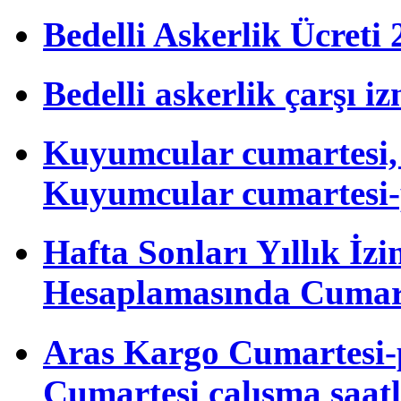
Bedelli Askerlik Ücret
Abdullah
Bedelli askerlik çarşı i
Kavukcu’dan transfer
tepkilerine tek tek
cevap verdi!
Kuyumcular cumartesi, 
Kuyumcular cumartesi-
Okan Buruk’tan
transfer tepkilerine
yanıt: “Bir an önce
gelsin istiyorlar”
Hafta Sonları Yıllık İzi
Hesaplamasında Cumart
Galatasaray'dan Barış
Alper için pay talebi!
Aras Kargo Cumartesi-
Cumartesi çalışma saatl