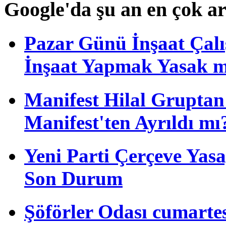
Google'da şu an en çok a
Galatasaray'da Can
Uzun için kritik
hafta!
Pazar Günü İnşaat Çalı
İnşaat Yapmak Yasak m
Beşiktaş'tan Mauro
Icardi'ye veto
Manifest Hilal Gruptan 
Manifest'ten Ayrıldı mı
Barcelona,
Osimhen'den
Yeni Parti Çerçeve Yas
vazgeçmiyor
Son Durum
Dursun Özbek'in
Şöförler Odası cumartes
hedefi Bruno
Fernandes