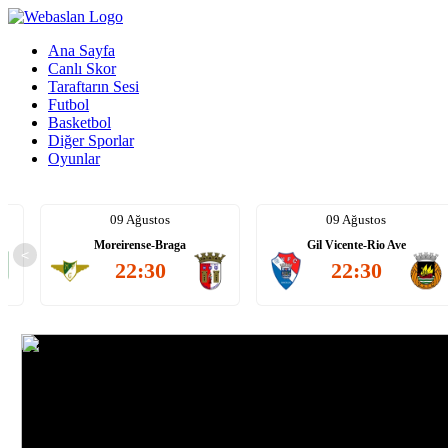
Ana Sayfa
Canlı Skor
Taraftarın Sesi
Futbol
Basketbol
Diğer Sporlar
Oyunlar
09 Ağustos
09 Ağustos
e
Moreirense-Braga
Gil Vicente-Rio Ave
<
22:30
22:30