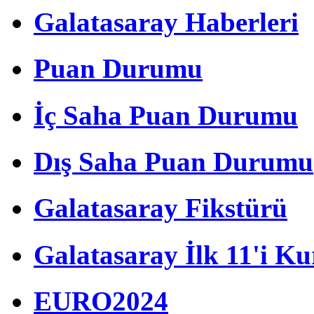
Galatasaray Haberleri
Puan Durumu
Galatasaray'dan Can
Uzun için yeni plan!
İç Saha Puan Durumu
Dış Saha Puan Durumu
Galatasaray,
Avusturya kampında
hazırlıklarını
sürdürdü
Galatasaray Fikstürü
Galatasaray İlk 11'i Ku
Arda Turan'dan
dikkat çeken
açıklamalar!
EURO2024