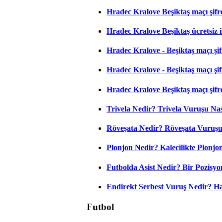
Hradec Kralove Beşiktaş maçı şifr
Hradec Kralove Beşiktaş ücretsiz i
Hradec Kralove - Beşiktaş maçı şifr
Hradec Kralove - Beşiktaş maçı şifre
Hradec Kralove Beşiktaş maçı şifr
Trivela Nedir? Trivela Vuruşu Nası
Röveşata Nedir? Röveşata Vuruşu 
Plonjon Nedir? Kalecilikte Plonjon
Futbolda Asist Nedir? Bir Pozisyo
Endirekt Serbest Vuruş Nedir? H
Futbol