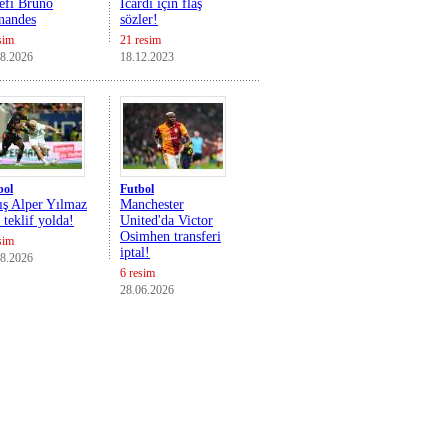
efi Bruno
Icardi için flaş
nandes
sözler!
sim
21 resim
08.2026
18.12.2023
bol
Futbol
ış Alper Yılmaz
Manchester
n teklif yolda!
United'da Victor
Osimhen transferi
sim
iptal!
08.2026
6 resim
28.06.2026