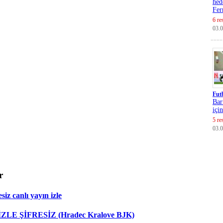
hed
Fer
6 re
03.
Fut
Bar
içi
5 re
03.
r
iz canlı yayın izle
 İZLE ŞİFRESİZ (Hradec Kralove BJK)