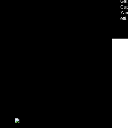
Gal
Cup
Yam
etti.