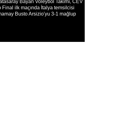
atasaray Bayan Voleybol Takımı, CEV
 Final ilk maçında İtalya temsilcisi
amay Busto Arsizio'yu 3-1 mağlup