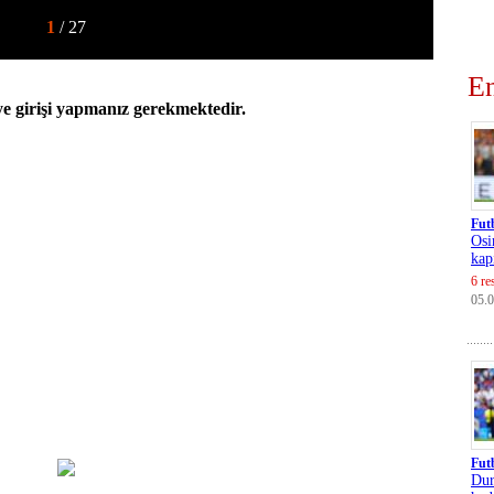
1
/ 27
En
 girişi yapmanız gerekmektedir.
Fut
Osi
kap
6 re
05.
Fut
Dur