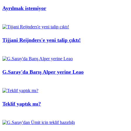
Ayrılmak istemiyor
Tijjani Reijnders'e yeni talip çıktı!
G.Saray'da Barış Alper yerine Leao
Teklif yaptık mı?