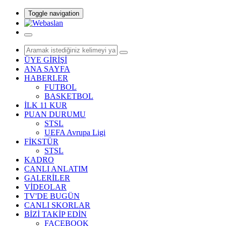
Toggle navigation
ÜYE GİRİŞİ
ANA SAYFA
HABERLER
FUTBOL
BASKETBOL
İLK 11 KUR
PUAN DURUMU
STSL
UEFA Avrupa Ligi
FİKSTÜR
STSL
KADRO
CANLI ANLATIM
GALERİLER
VİDEOLAR
TV'DE BUGÜN
CANLI SKORLAR
BİZİ TAKİP EDİN
FACEBOOK