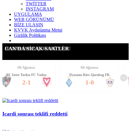
TWİTTER
INSTAGRAM
UYGULAMA
WEB GÖRÜNÜMÜ
BİZE ULAŞIN
KVVK Aydınlatma Metni
Gizlilik Politikası
ICARDI'YE YENİ TALİP
SUÇ DUYURUSU YAPTIK!
G.SARAY İÇİN AÇIKLAMA
LEAO ALEV ALEV!!!!
FORVETE İKİ ADAY!
DAVINSON'DA NOKTA!
HAYALİMİZ ÇOK BÜYÜK!
CAN'DA SICAK SAATLER
tos
06 Ağustos
06 Ağusto
u-FC Vaduz
Dynamo Kiev-Qarabag FK
FC Twente-Dunajsk
<
>
1
1-0
6-0
Icardi sonrası teklifi reddetti