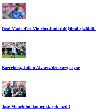
Real Madrid'de Vinicius Junior düğümü çözüldü!
Barcelona, Julian Alvarez'den vazgeçiyor
Jose Mourinho'dan tepki, çok kızdı!