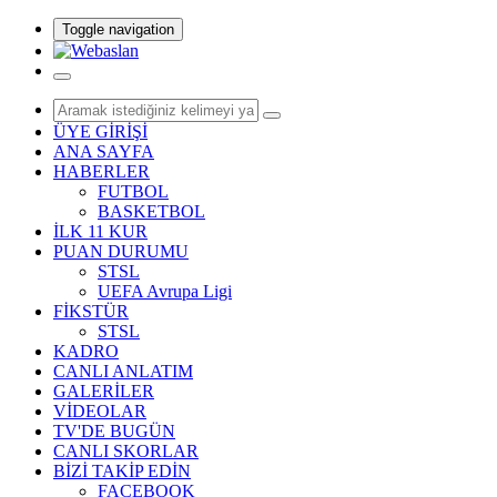
Toggle navigation
ÜYE GİRİŞİ
ANA SAYFA
HABERLER
FUTBOL
BASKETBOL
İLK 11 KUR
PUAN DURUMU
STSL
UEFA Avrupa Ligi
FİKSTÜR
STSL
KADRO
CANLI ANLATIM
GALERİLER
VİDEOLAR
TV'DE BUGÜN
CANLI SKORLAR
BİZİ TAKİP EDİN
FACEBOOK