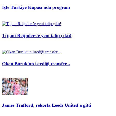
İşte Türkiye Kupası'nda program
Tijjani Reijnders'e yeni talip çıktı!
Okan Buruk'un istediği transfer...
James Trafford, rekorla Leeds United'a gitti