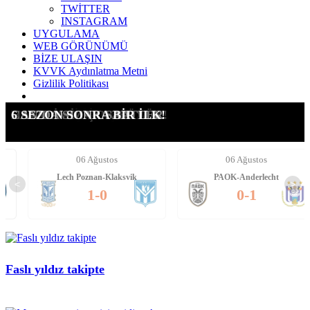
TWİTTER
INSTAGRAM
UYGULAMA
WEB GÖRÜNÜMÜ
BİZE ULAŞIN
KVVK Aydınlatma Metni
Gizlilik Politikası
SUÇ DUYURUSU YAPTIK!
G.SARAY İÇİN AÇIKLAMA
LEAO ALEV ALEV!!!!
FORVETE İKİ ADAY!
DAVINSON'DA NOKTA!
HAYALİMİZ ÇOK BÜYÜK!
CAN'DA SICAK SAATLER
6 SEZON SONRA BİR İLK!
06 Ağustos
06 Ağustos
Lech Poznan-Klaksvik
PAOK-Anderlecht
<
>
1-0
0-1
Faslı yıldız takipte