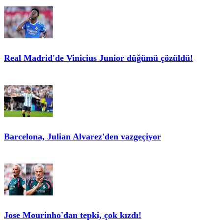
Real Madrid'de Vinicius Junior düğümü çözüldü!
Barcelona, Julian Alvarez'den vazgeçiyor
Jose Mourinho'dan tepki, çok kızdı!