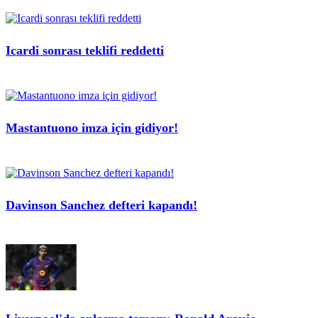
Icardi sonrası teklifi reddetti
Mastantuono imza için gidiyor!
Davinson Sanchez defteri kapandı!