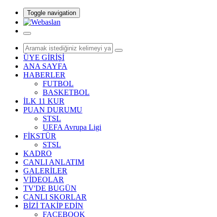
Toggle navigation
ÜYE GİRİŞİ
ANA SAYFA
HABERLER
FUTBOL
BASKETBOL
İLK 11 KUR
PUAN DURUMU
STSL
UEFA Avrupa Ligi
FİKSTÜR
STSL
KADRO
CANLI ANLATIM
GALERİLER
VİDEOLAR
TV'DE BUGÜN
CANLI SKORLAR
BİZİ TAKİP EDİN
FACEBOOK