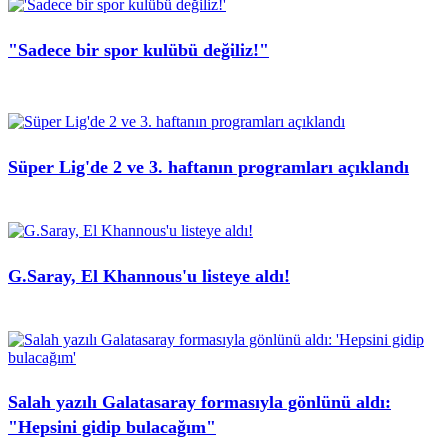
"Sadece bir spor kulübü değiliz!"
Süper Lig'de 2 ve 3. haftanın programları açıklandı
G.Saray, El Khannous'u listeye aldı!
Salah yazılı Galatasaray formasıyla gönlünü aldı:
"Hepsini gidip bulacağım"