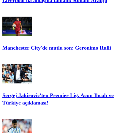
Liverpool'da anlaşma tamam: Ronald Araujo
Manchester City'de mutlu son: Geronimo Rulli
Sergej Jakirovic'ten Premier Lig, Acun Ilıcalı ve
Türkiye açıklaması!