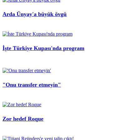
Arda Ünyay'a büyük övgü
İşte Türkiye Kupası'nda program
"Onu transfer etmeyin"
Zor hedef Roque