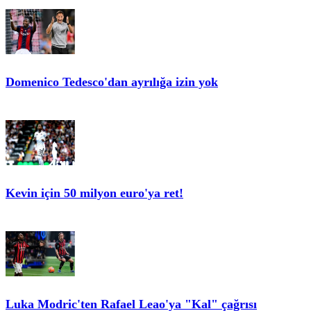
Domenico Tedesco'dan ayrılığa izin yok
Kevin için 50 milyon euro'ya ret!
Luka Modric'ten Rafael Leao'ya "Kal" çağrısı