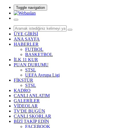
Toggle navigation
ÜYE GİRİŞİ
ANA SAYFA
HABERLER
FUTBOL
BASKETBOL
İLK 11 KUR
PUAN DURUMU
STSL
UEFA Avrupa Ligi
FİKSTÜR
STSL
KADRO
CANLI ANLATIM
GALERİLER
VİDEOLAR
TV'DE BUGÜN
CANLI SKORLAR
BİZİ TAKİP EDİN
FACEBOOK