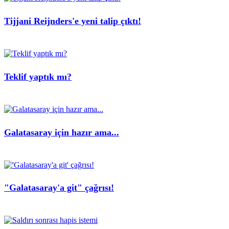
Tijjani Reijnders'e yeni talip çıktı!
Teklif yaptık mı?
Galatasaray için hazır ama...
"Galatasaray'a git" çağrısı!