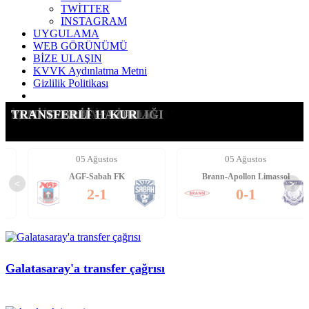
TWİTTER
INSTAGRAM
UYGULAMA
WEB GÖRÜNÜMÜ
BİZE ULAŞIN
KVVK Aydınlatma Metni
Gizlilik Politikası
G.SARAY'A YANIT VERDİ
OSIMHEN: "BEN GİTMEM"
KANAT DEĞİŞİM PLANI!
SON AŞAMA: CAN UZUN
İŞTE İSTEDİĞİ STOPER
SANTRFORA YENİ ADAY
YENİ TEKLİF HAZIRLIĞI
TRANSFERLİ 11 KUR
05 Ağustos
05 Ağustos
AGF-Sabah FK
Brann-Apollon Limassol
<
>
2-1
0-1
Galatasaray'a transfer çağrısı