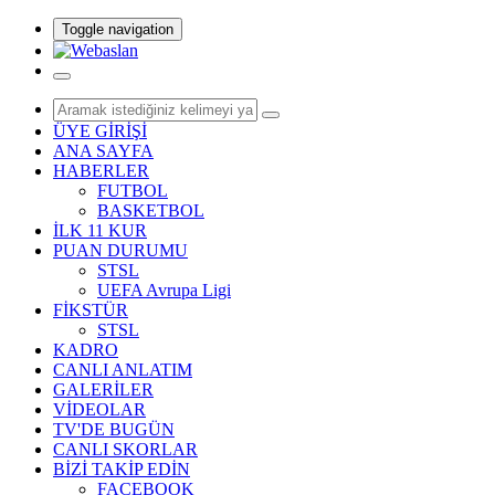
Toggle navigation
ÜYE GİRİŞİ
ANA SAYFA
HABERLER
FUTBOL
BASKETBOL
İLK 11 KUR
PUAN DURUMU
STSL
UEFA Avrupa Ligi
FİKSTÜR
STSL
KADRO
CANLI ANLATIM
GALERİLER
VİDEOLAR
TV'DE BUGÜN
CANLI SKORLAR
BİZİ TAKİP EDİN
FACEBOOK