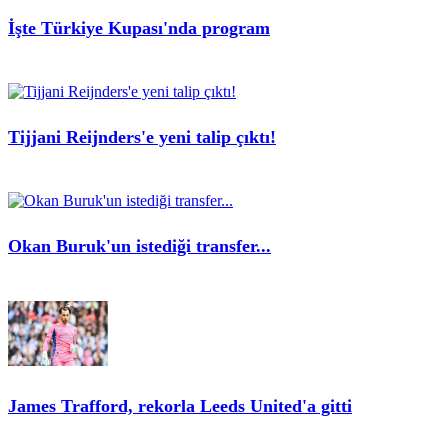
İşte Türkiye Kupası'nda program
Tijjani Reijnders'e yeni talip çıktı!
Okan Buruk'un istediği transfer...
James Trafford, rekorla Leeds United'a gitti