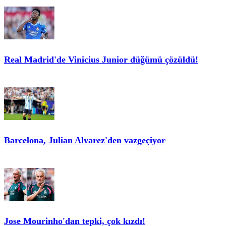
Real Madrid'de Vinicius Junior düğümü çözüldü!
Barcelona, Julian Alvarez'den vazgeçiyor
Jose Mourinho'dan tepki, çok kızdı!