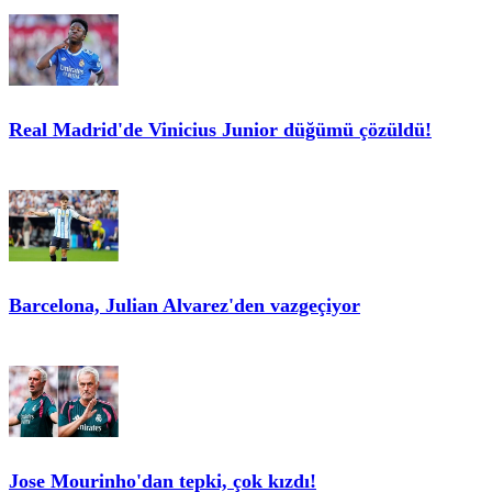
Real Madrid'de Vinicius Junior düğümü çözüldü!
Barcelona, Julian Alvarez'den vazgeçiyor
Jose Mourinho'dan tepki, çok kızdı!