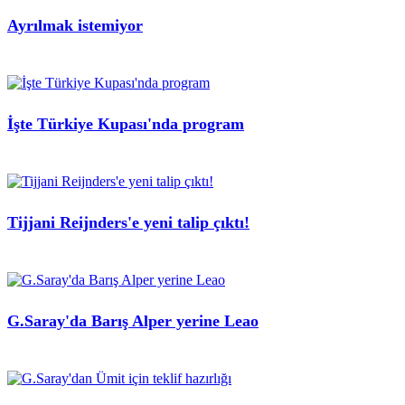
Ayrılmak istemiyor
İşte Türkiye Kupası'nda program
Tijjani Reijnders'e yeni talip çıktı!
G.Saray'da Barış Alper yerine Leao