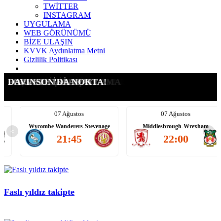
TWİTTER
INSTAGRAM
UYGULAMA
WEB GÖRÜNÜMÜ
BİZE ULAŞIN
KVVK Aydınlatma Metni
Gizlilik Politikası
G.SARAY İÇİN ŞOK KARAR
LEAO İÇİN ATEŞİ YAKTIK!
ICARDI'YE YENİ TALİP
SUÇ DUYURUSU YAPTIK!
G.SARAY İÇİN AÇIKLAMA
LEAO ALEV ALEV!!!!
FORVETE İKİ ADAY!
DAVINSON'DA NOKTA!
07 Ağustos
07 Ağustos
Wycombe Wanderers-Stevenage
Middlesbrough-Wrexham
<
>
21:45
22:00
Faslı yıldız takipte