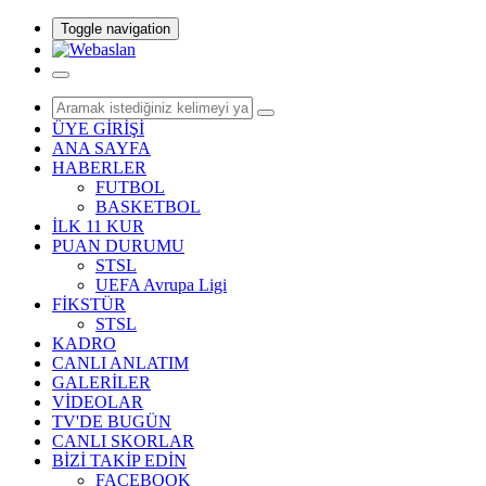
Toggle navigation
ÜYE GİRİŞİ
ANA SAYFA
HABERLER
FUTBOL
BASKETBOL
İLK 11 KUR
PUAN DURUMU
STSL
UEFA Avrupa Ligi
FİKSTÜR
STSL
KADRO
CANLI ANLATIM
GALERİLER
VİDEOLAR
TV'DE BUGÜN
CANLI SKORLAR
BİZİ TAKİP EDİN
FACEBOOK