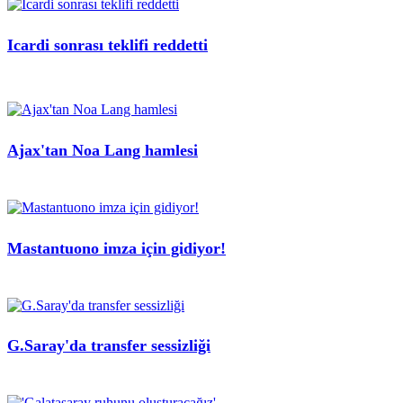
Icardi sonrası teklifi reddetti
Ajax'tan Noa Lang hamlesi
Mastantuono imza için gidiyor!
G.Saray'da transfer sessizliği