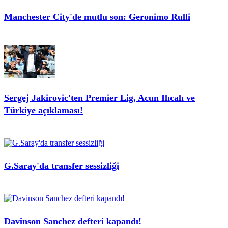
Manchester City'de mutlu son: Geronimo Rulli
Sergej Jakirovic'ten Premier Lig, Acun Ilıcalı ve
Türkiye açıklaması!
G.Saray'da transfer sessizliği
Davinson Sanchez defteri kapandı!