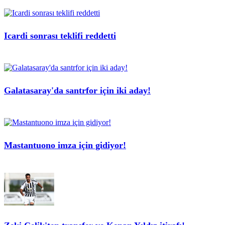
Icardi sonrası teklifi reddetti
Galatasaray'da santrfor için iki aday!
Mastantuono imza için gidiyor!