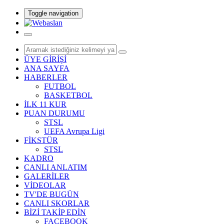
Toggle navigation
ÜYE GİRİŞİ
ANA SAYFA
HABERLER
FUTBOL
BASKETBOL
İLK 11 KUR
PUAN DURUMU
STSL
UEFA Avrupa Ligi
FİKSTÜR
STSL
KADRO
CANLI ANLATIM
GALERİLER
VİDEOLAR
TV'DE BUGÜN
CANLI SKORLAR
BİZİ TAKİP EDİN
FACEBOOK