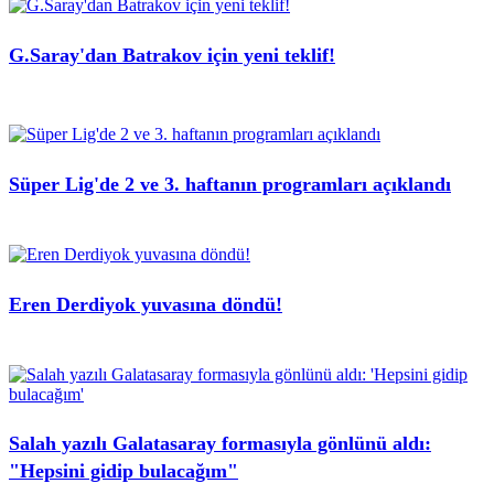
G.Saray'dan Batrakov için yeni teklif!
Süper Lig'de 2 ve 3. haftanın programları açıklandı
Eren Derdiyok yuvasına döndü!
Salah yazılı Galatasaray formasıyla gönlünü aldı:
"Hepsini gidip bulacağım"