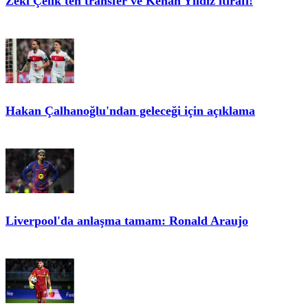
Zeki Çelik'ten transfer ve Kenan Yıldız itirafı!
Hakan Çalhanoğlu'ndan geleceği için açıklama
Liverpool'da anlaşma tamam: Ronald Araujo