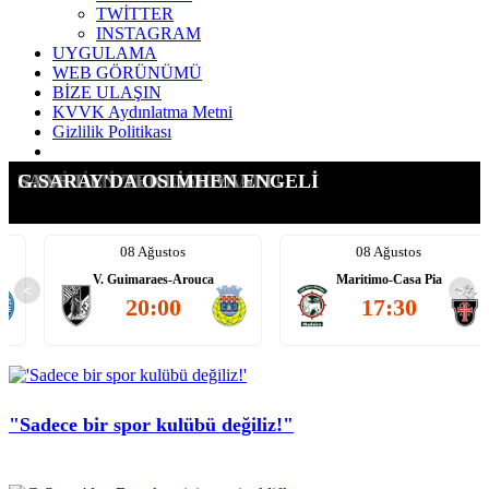
TWİTTER
INSTAGRAM
UYGULAMA
WEB GÖRÜNÜMÜ
BİZE ULAŞIN
KVVK Aydınlatma Metni
Gizlilik Politikası
CAN UZUN'DA FARKI ERİTTİK!
OSIMHEN'DE FLAŞ İDDİA!
TRANSFERDE OSI DETAYI
HEDEF: 3 YILDIZ İSİM!
RAKİBİMİZ VILLARREAL
SANE'DEN TEKLİFE YANIT!
G.SARAY'DA OSIMHEN ENGELİ
08 Ağustos
08 Ağustos
V. Guimaraes-Arouca
Maritimo-Casa Pia
<
>
20:00
17:30
"Sadece bir spor kulübü değiliz!"