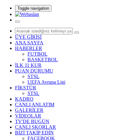
Toggle navigation
ÜYE GİRİŞİ
ANA SAYFA
HABERLER
FUTBOL
BASKETBOL
İLK 11 KUR
PUAN DURUMU
STSL
UEFA Avrupa Ligi
FİKSTÜR
STSL
KADRO
CANLI ANLATIM
GALERİLER
VİDEOLAR
TV'DE BUGÜN
CANLI SKORLAR
BİZİ TAKİP EDİN
FACEBOOK