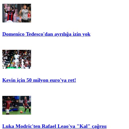
Domenico Tedesco'dan ayrılığa izin yok
Kevin için 50 milyon euro'ya ret!
Luka Modric'ten Rafael Leao'ya "Kal" çağrısı