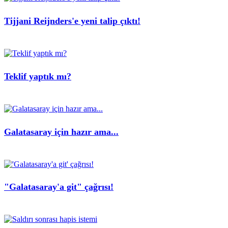
Tijjani Reijnders'e yeni talip çıktı!
Teklif yaptık mı?
Galatasaray için hazır ama...
"Galatasaray'a git" çağrısı!