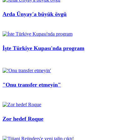
Arda Ünyay'a büyük övgü
İşte Türkiye Kupası'nda program
"Onu transfer etmeyin"
Zor hedef Roque