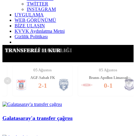
TWİTTER
INSTAGRAM
UYGULAMA
WEB GÖRÜNÜMÜ
BİZE ULAŞIN
KVVK Aydınlatma Metni
Gizlilik Politikası
G.SARAY'A YANIT VERDİ
OSIMHEN: "BEN GİTMEM"
KANAT DEĞİŞİM PLANI!
SON AŞAMA: CAN UZUN
İŞTE İSTEDİĞİ STOPER
SANTRFORA YENİ ADAY
YENİ TEKLİF HAZIRLIĞI
TRANSFERLİ 11 KUR
05 Ağustos
05 Ağustos
AGF-Sabah FK
Brann-Apollon Limassol
<
>
2-1
0-1
Galatasaray'a transfer çağrısı