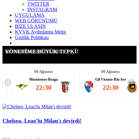
TWİTTER
INSTAGRAM
UYGULAMA
WEB GÖRÜNÜMÜ
BİZE ULAŞIN
KVVK Aydınlatma Metni
Gizlilik Politikası
GÖZALTINA ALINDI!
GOLCÜDE YENİ ROTAMIZ
İZİN YOK: 'GİDEMEZSİN!'
BONSERVİS KRİZİ ÇIKTI!
İŞTE VEIGA TEKLİFİMİZ
RÖPORTAJA GELMEDİ!
HESABI KAPATILDI!
YÖNETİME BÜYÜK TEPKİ!
09 Ağustos
09 Ağustos
e
Moreirense-Braga
Gil Vicente-Rio Ave
<
>
22:30
22:30
Chelsea, Leao'lu Milan'ı devirdi!