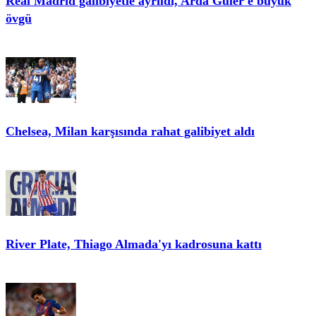
Real Madrid galibiyetle ayrıldı, Arda Güler'e büyük
övgü
Chelsea, Milan karşısında rahat galibiyet aldı
River Plate, Thiago Almada'yı kadrosuna kattı