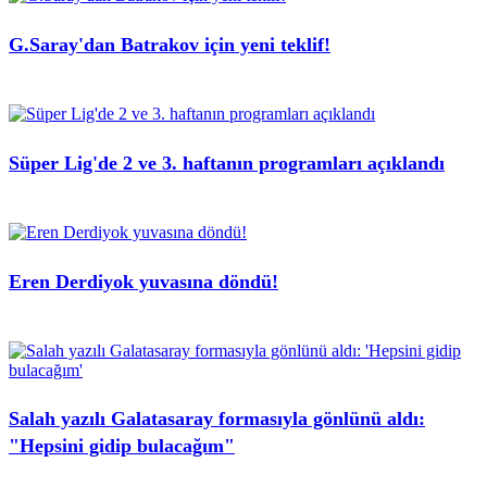
G.Saray'dan Batrakov için yeni teklif!
Süper Lig'de 2 ve 3. haftanın programları açıklandı
Eren Derdiyok yuvasına döndü!
Salah yazılı Galatasaray formasıyla gönlünü aldı:
"Hepsini gidip bulacağım"