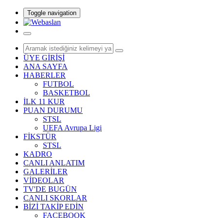
Toggle navigation
ÜYE GİRİŞİ
ANA SAYFA
HABERLER
FUTBOL
BASKETBOL
İLK 11 KUR
PUAN DURUMU
STSL
UEFA Avrupa Ligi
FİKSTÜR
STSL
KADRO
CANLI ANLATIM
GALERİLER
VİDEOLAR
TV'DE BUGÜN
CANLI SKORLAR
BİZİ TAKİP EDİN
FACEBOOK