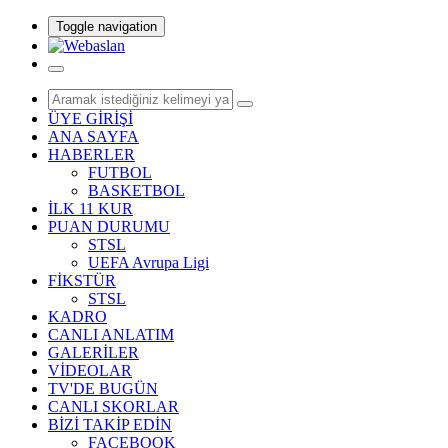
Toggle navigation
ÜYE GİRİŞİ
ANA SAYFA
HABERLER
FUTBOL
BASKETBOL
İLK 11 KUR
PUAN DURUMU
STSL
UEFA Avrupa Ligi
FİKSTÜR
STSL
KADRO
CANLI ANLATIM
GALERİLER
VİDEOLAR
TV'DE BUGÜN
CANLI SKORLAR
BİZİ TAKİP EDİN
FACEBOOK