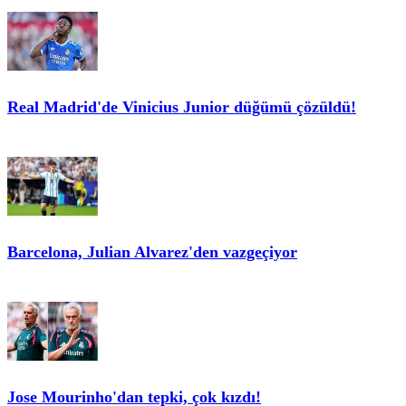
Real Madrid'de Vinicius Junior düğümü çözüldü!
Barcelona, Julian Alvarez'den vazgeçiyor
Jose Mourinho'dan tepki, çok kızdı!