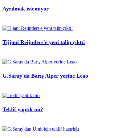
Ayrılmak istemiyor
Tijjani Reijnders'e yeni talip çıktı!
G.Saray'da Barış Alper yerine Leao
Teklif yaptık mı?