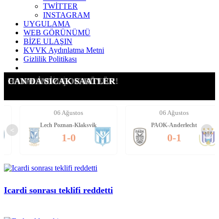
TWİTTER
INSTAGRAM
UYGULAMA
WEB GÖRÜNÜMÜ
BİZE ULAŞIN
KVVK Aydınlatma Metni
Gizlilik Politikası
ICARDI'YE YENİ TALİP
SUÇ DUYURUSU YAPTIK!
G.SARAY İÇİN AÇIKLAMA
LEAO ALEV ALEV!!!!
FORVETE İKİ ADAY!
DAVINSON'DA NOKTA!
HAYALİMİZ ÇOK BÜYÜK!
CAN'DA SICAK SAATLER
06 Ağustos
06 Ağustos
Lech Poznan-Klaksvik
PAOK-Anderlecht
<
>
1-0
0-1
Icardi sonrası teklifi reddetti