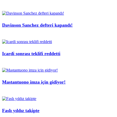
Davinson Sanchez defteri kapandı!
Icardi sonrası teklifi reddetti
Mastantuono imza için gidiyor!
Faslı yıldız takipte