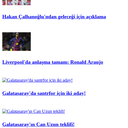
Hakan Çalhanoğlu'ndan geleceği için açıklama
Liverpool'da anlaşma tamam: Ronald Araujo
Galatasaray'da santrfor için iki aday!
Galatasaray'ın Can Uzun teklifi!