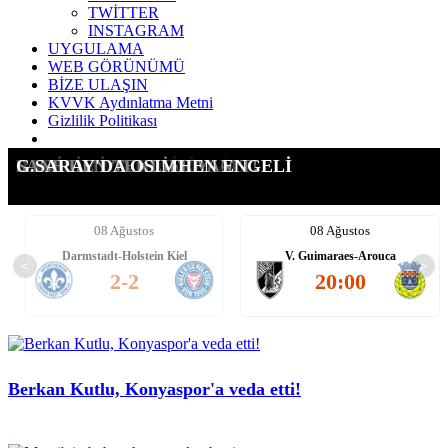
TWİTTER
INSTAGRAM
UYGULAMA
WEB GÖRÜNÜMÜ
BİZE ULAŞIN
KVVK Aydınlatma Metni
Gizlilik Politikası
CAN UZUN'DA FARKI ERİTTİK!
OSIMHEN'DE FLAŞ İDDİA!
TRANSFERDE OSI DETAYI
HEDEF: 3 YILDIZ İSİM!
RAKİBİMİZ VILLARREAL
SANE'DEN TEKLİFE YANIT!
G.SARAY'DA OSIMHEN ENGELİ
08 Ağustos
08 Ağustos
Darmstadt-Holstein Kiel
V. Guimaraes-Arouca
<
>
2-2
20:00
Berkan Kutlu, Konyaspor'a veda etti!