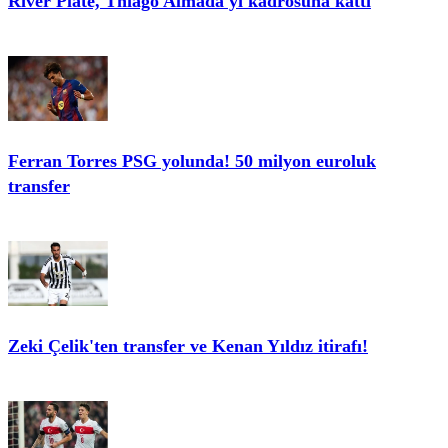
River Plate, Thiago Almada'yı kadrosuna kattı
Ferran Torres PSG yolunda! 50 milyon euroluk
transfer
Zeki Çelik'ten transfer ve Kenan Yıldız itirafı!