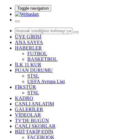
Toggle navigation
ÜYE GİRİŞİ
ANA SAYFA
HABERLER
FUTBOL
BASKETBOL
İLK 11 KUR
PUAN DURUMU
STSL
UEFA Avrupa Ligi
FİKSTÜR
STSL
KADRO
CANLI ANLATIM
GALERİLER
VİDEOLAR
TV'DE BUGÜN
CANLI SKORLAR
BİZİ TAKİP EDİN
FACEBOOK