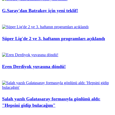
G.Saray'dan Batrakov için yeni teklif!
Süper Lig'de 2 ve 3. haftanın programları açıklandı
Eren Derdiyok yuvasına döndü!
Salah yazılı Galatasaray formasıyla gönlünü aldı:
"Hepsini gidip bulacağım"