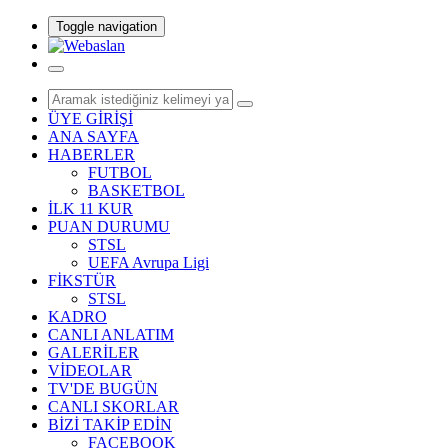
Toggle navigation
ÜYE GİRİŞİ
ANA SAYFA
HABERLER
FUTBOL
BASKETBOL
İLK 11 KUR
PUAN DURUMU
STSL
UEFA Avrupa Ligi
FİKSTÜR
STSL
KADRO
CANLI ANLATIM
GALERİLER
VİDEOLAR
TV'DE BUGÜN
CANLI SKORLAR
BİZİ TAKİP EDİN
FACEBOOK