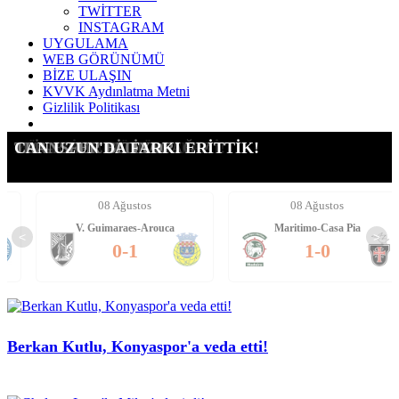
TWİTTER
INSTAGRAM
UYGULAMA
WEB GÖRÜNÜMÜ
BİZE ULAŞIN
KVVK Aydınlatma Metni
Gizlilik Politikası
SİZE DAHA NE DİYELİM!
VEIGA'DAN FLAŞ YANIT
RÖPORTAJA GELMEDİ!
HESABI KAPATILDI!
YÖNETİME BÜYÜK TEPKİ!
"LİGE HAZIR OLACAĞIZ"
TRANSFER BİTİYOR!
CAN UZUN'DA FARKI ERİTTİK!
08 Ağustos
08 Ağustos
V. Guimaraes-Arouca
Maritimo-Casa Pia
<
>
0-1
1-0
Berkan Kutlu, Konyaspor'a veda etti!