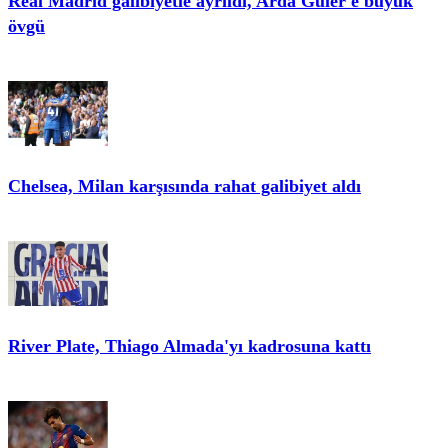
Real Madrid galibiyetle ayrıldı, Arda Güler'e büyük
övgü
Chelsea, Milan karşısında rahat galibiyet aldı
River Plate, Thiago Almada'yı kadrosuna kattı