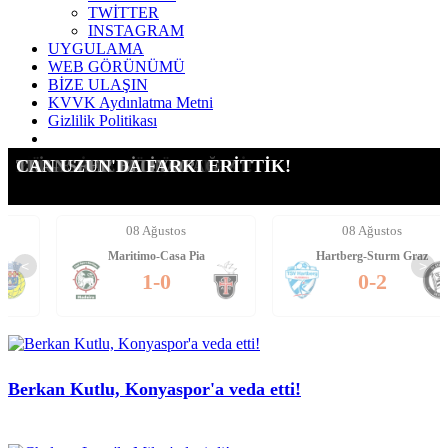
TWİTTER
INSTAGRAM
UYGULAMA
WEB GÖRÜNÜMÜ
BİZE ULAŞIN
KVVK Aydınlatma Metni
Gizlilik Politikası
SİZE DAHA NE DİYELİM!
VEIGA'DAN FLAŞ YANIT
RÖPORTAJA GELMEDİ!
HESABI KAPATILDI!
YÖNETİME BÜYÜK TEPKİ!
"LİGE HAZIR OLACAĞIZ"
TRANSFER BİTİYOR!
CAN UZUN'DA FARKI ERİTTİK!
08 Ağustos
08 Ağustos
Maritimo-Casa Pia
Hartberg-Sturm Graz
<
>
1-0
0-2
Berkan Kutlu, Konyaspor'a veda etti!