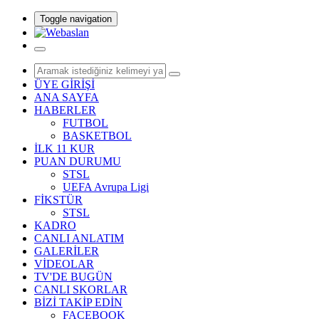
Toggle navigation
ÜYE GİRİŞİ
ANA SAYFA
HABERLER
FUTBOL
BASKETBOL
İLK 11 KUR
PUAN DURUMU
STSL
UEFA Avrupa Ligi
FİKSTÜR
STSL
KADRO
CANLI ANLATIM
GALERİLER
VİDEOLAR
TV'DE BUGÜN
CANLI SKORLAR
BİZİ TAKİP EDİN
FACEBOOK