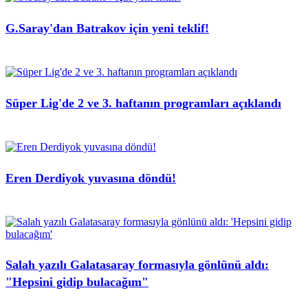
G.Saray'dan Batrakov için yeni teklif!
Süper Lig'de 2 ve 3. haftanın programları açıklandı
Eren Derdiyok yuvasına döndü!
Salah yazılı Galatasaray formasıyla gönlünü aldı:
"Hepsini gidip bulacağım"