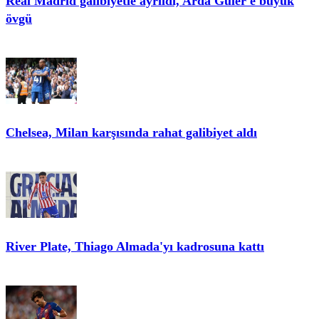
Real Madrid galibiyetle ayrıldı, Arda Güler'e büyük
övgü
Chelsea, Milan karşısında rahat galibiyet aldı
River Plate, Thiago Almada'yı kadrosuna kattı