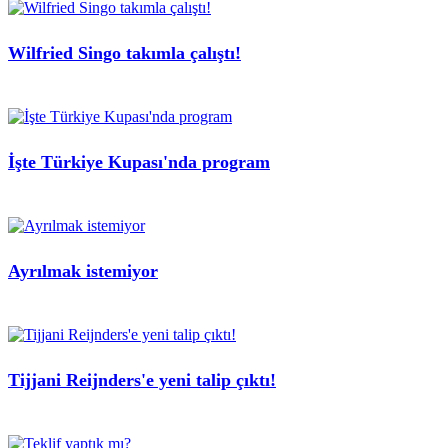
Wilfried Singo takımla çalıştı!
İşte Türkiye Kupası'nda program
Ayrılmak istemiyor
Tijjani Reijnders'e yeni talip çıktı!