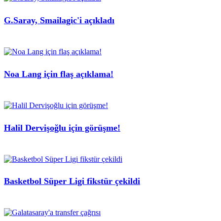
G.Saray, Smailagic'i açıkladı
Noa Lang için flaş açıklama!
Halil Dervişoğlu için görüşme!
Basketbol Süper Ligi fikstür çekildi