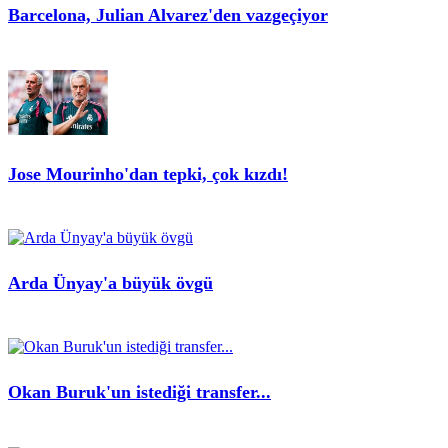
Barcelona, Julian Alvarez'den vazgeçiyor
Jose Mourinho'dan tepki, çok kızdı!
Arda Ünyay'a büyük övgü
Okan Buruk'un istediği transfer...