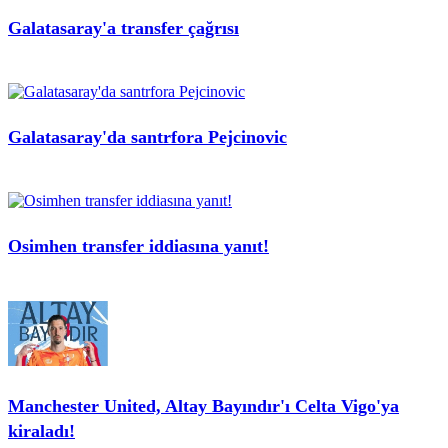
Galatasaray'a transfer çağrısı
Galatasaray'da santrfora Pejcinovic
Osimhen transfer iddiasına yanıt!
Manchester United, Altay Bayındır'ı Celta Vigo'ya
kiraladı!