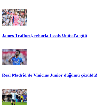
James Trafford, rekorla Leeds United'a gitti
Real Madrid'de Vinicius Junior düğümü çözüldü!