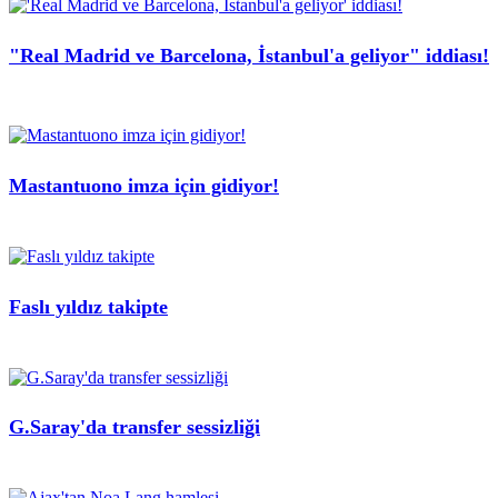
"Real Madrid ve Barcelona, İstanbul'a geliyor" iddiası!
Mastantuono imza için gidiyor!
Faslı yıldız takipte
G.Saray'da transfer sessizliği