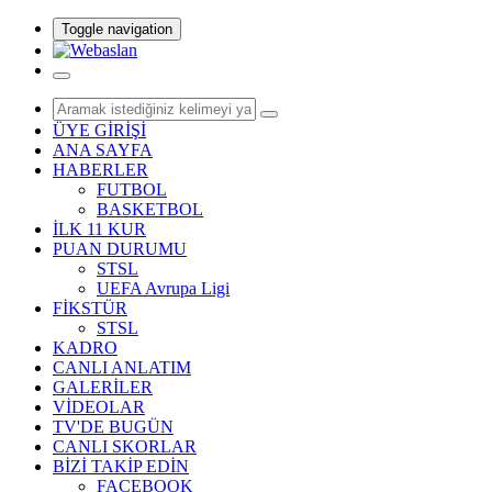
Toggle navigation
ÜYE GİRİŞİ
ANA SAYFA
HABERLER
FUTBOL
BASKETBOL
İLK 11 KUR
PUAN DURUMU
STSL
UEFA Avrupa Ligi
FİKSTÜR
STSL
KADRO
CANLI ANLATIM
GALERİLER
VİDEOLAR
TV'DE BUGÜN
CANLI SKORLAR
BİZİ TAKİP EDİN
FACEBOOK