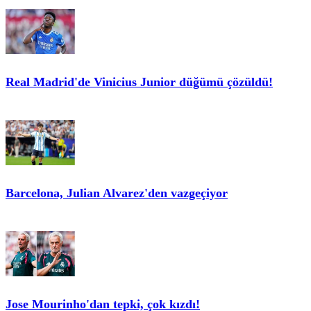
Real Madrid'de Vinicius Junior düğümü çözüldü!
Barcelona, Julian Alvarez'den vazgeçiyor
Jose Mourinho'dan tepki, çok kızdı!