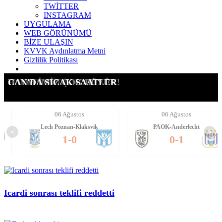
TWİTTER
INSTAGRAM
UYGULAMA
WEB GÖRÜNÜMÜ
BİZE ULAŞIN
KVVK Aydınlatma Metni
Gizlilik Politikası
ICARDI'YE YENİ TALİP
SUÇ DUYURUSU YAPTIK!
G.SARAY İÇİN AÇIKLAMA
LEAO ALEV ALEV!!!!
FORVETE İKİ ADAY!
DAVINSON'DA NOKTA!
HAYALİMİZ ÇOK BÜYÜK!
CAN'DA SICAK SAATLER
06 Ağustos
06 Ağustos
Lech Poznan-Klaksvik
PAOK-Anderlecht
<
>
1-0
0-1
Icardi sonrası teklifi reddetti