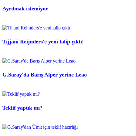
Ayrılmak istemiyor
Tijjani Reijnders'e yeni talip çıktı!
G.Saray'da Barış Alper yerine Leao
Teklif yaptık mı?