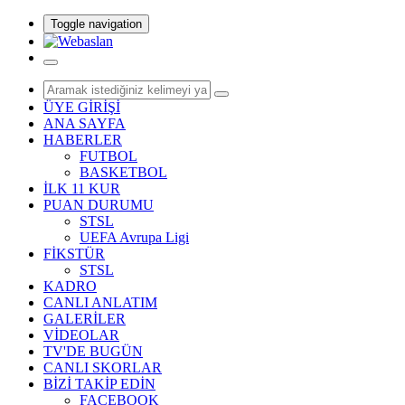
Toggle navigation
ÜYE GİRİŞİ
ANA SAYFA
HABERLER
FUTBOL
BASKETBOL
İLK 11 KUR
PUAN DURUMU
STSL
UEFA Avrupa Ligi
FİKSTÜR
STSL
KADRO
CANLI ANLATIM
GALERİLER
VİDEOLAR
TV'DE BUGÜN
CANLI SKORLAR
BİZİ TAKİP EDİN
FACEBOOK