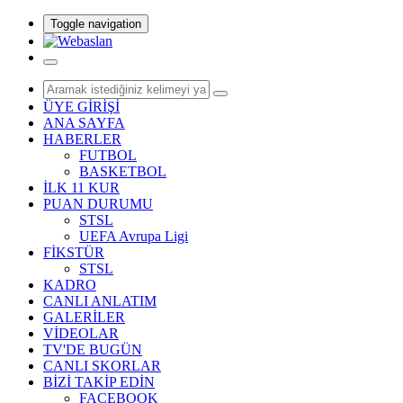
Toggle navigation
ÜYE GİRİŞİ
ANA SAYFA
HABERLER
FUTBOL
BASKETBOL
İLK 11 KUR
PUAN DURUMU
STSL
UEFA Avrupa Ligi
FİKSTÜR
STSL
KADRO
CANLI ANLATIM
GALERİLER
VİDEOLAR
TV'DE BUGÜN
CANLI SKORLAR
BİZİ TAKİP EDİN
FACEBOOK