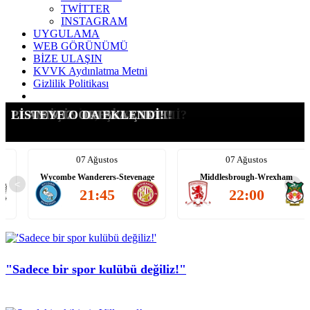
TWİTTER
INSTAGRAM
UYGULAMA
WEB GÖRÜNÜMÜ
BİZE ULAŞIN
KVVK Aydınlatma Metni
Gizlilik Politikası
G.SARAY İÇİN ŞOK KARAR
SÜRPRİZ ADAY: SALIS!
TRANSFERİ YASAKLANDI!
KALACAK MI, GİDECEK Mİ?
LEAO İÇİN ATEŞİ YAKTIK!
PLANIMIZ ORTAYA ÇIKTI!
LİSTEYE O DA EKLENDİ!
07 Ağustos
07 Ağustos
Wycombe Wanderers-Stevenage
Middlesbrough-Wrexham
<
>
21:45
22:00
"Sadece bir spor kulübü değiliz!"