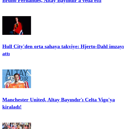
Bruno Fernandes, Altay Bayındır'a veda etti
Hull City'den orta sahaya takviye: Hjerto-Dahl imzayı
attı
Manchester United, Altay Bayındır'ı Celta Vigo'ya
kiraladı!