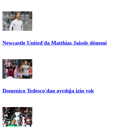
Newcastle United'da Matthias Jaissle dönemi
Domenico Tedesco'dan ayrılığa izin yok