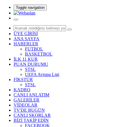
Toggle navigation
ÜYE GİRİŞİ
ANA SAYFA
HABERLER
FUTBOL
BASKETBOL
İLK 11 KUR
PUAN DURUMU
STSL
UEFA Avrupa Ligi
FİKSTÜR
STSL
KADRO
CANLI ANLATIM
GALERİLER
VİDEOLAR
TV'DE BUGÜN
CANLI SKORLAR
BİZİ TAKİP EDİN
FACEBOOK