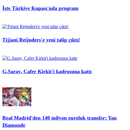
İşte Türkiye Kupası'nda program
Tijjani Reijnders'e yeni talip çıktı!
G.Saray, Cafer Kirkit'i kadrosuna kattı
Real Madrid'den 140 milyon euroluk transfer; Yan
Diamonde