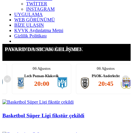
TWİTTER
INSTAGRAM
UYGULAMA
WEB GÖRÜNÜMÜ
BİZE ULAŞIN
KVVK Aydınlatma Metni
Gizlilik Politikası
LEAO ALEV ALEV!!!!
HAYALİMİZ ÇOK BÜYÜK!
CAN'DA SICAK SAATLER
TRANSFERDE PÜRÜZ VAR!
6 SEZON SONRA BİR İLK!
ICARDI SONRASI RET!
FASLI YILDIZI TAKİBE ALDIK
PAVARD'DA SICAK GELİŞME!
06 Ağustos
06 Ağustos
Lech Poznan-Klaksvik
PAOK-Anderlecht
<
>
20:00
20:45
Basketbol Süper Ligi fikstür çekildi