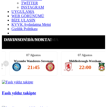
TWİTTER
INSTAGRAM
UYGULAMA
WEB GÖRÜNÜMÜ
BİZE ULAŞIN
KVVK Aydınlatma Metni
Gizlilik Politikası
G.SARAY İÇİN ŞOK KARAR
LEAO İÇİN ATEŞİ YAKTIK!
ICARDI'YE YENİ TALİP
SUÇ DUYURUSU YAPTIK!
G.SARAY İÇİN AÇIKLAMA
LEAO ALEV ALEV!!!!
FORVETE İKİ ADAY!
DAVINSON'DA NOKTA!
07 Ağustos
07 Ağustos
Wycombe Wanderers-Stevenage
Middlesbrough-Wrexham
<
>
21:45
22:00
Faslı yıldız takipte