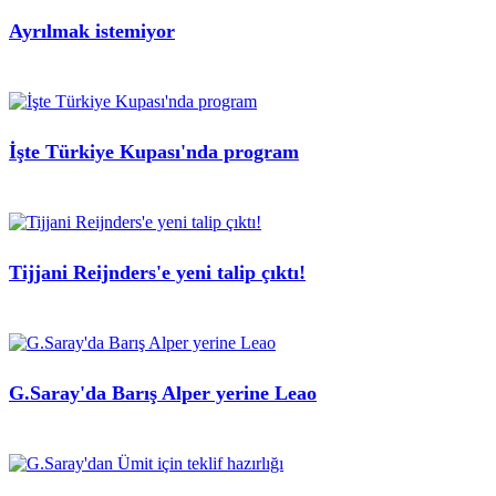
Ayrılmak istemiyor
İşte Türkiye Kupası'nda program
Tijjani Reijnders'e yeni talip çıktı!
G.Saray'da Barış Alper yerine Leao