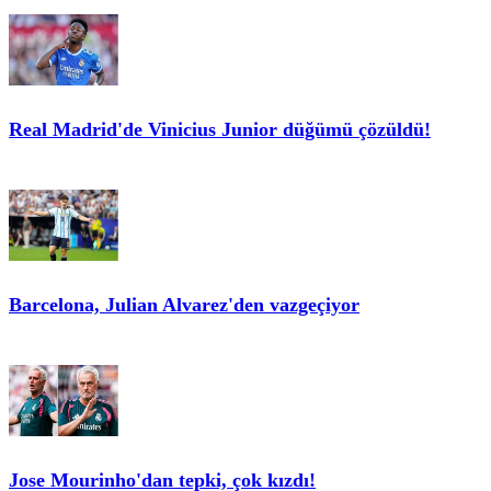
Real Madrid'de Vinicius Junior düğümü çözüldü!
Barcelona, Julian Alvarez'den vazgeçiyor
Jose Mourinho'dan tepki, çok kızdı!