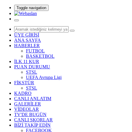
Toggle navigation
ÜYE GİRİŞİ
ANA SAYFA
HABERLER
FUTBOL
BASKETBOL
İLK 11 KUR
PUAN DURUMU
STSL
UEFA Avrupa Ligi
FİKSTÜR
STSL
KADRO
CANLI ANLATIM
GALERİLER
VİDEOLAR
TV'DE BUGÜN
CANLI SKORLAR
BİZİ TAKİP EDİN
FACEBOOK