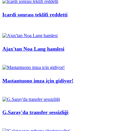
Icardi sonrası teklifi reddetti
Ajax'tan Noa Lang hamlesi
Mastantuono imza için gidiyor!
G.Saray'da transfer sessizliği