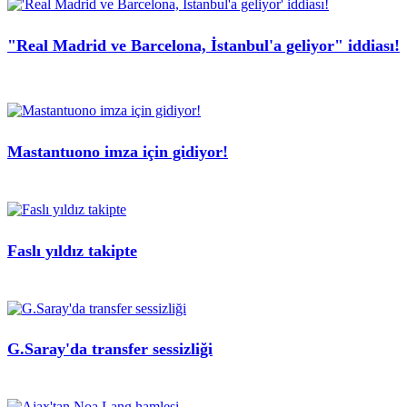
"Real Madrid ve Barcelona, İstanbul'a geliyor" iddiası!
Mastantuono imza için gidiyor!
Faslı yıldız takipte
G.Saray'da transfer sessizliği