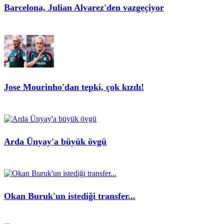
Barcelona, Julian Alvarez'den vazgeçiyor
Jose Mourinho'dan tepki, çok kızdı!
Arda Ünyay'a büyük övgü
Okan Buruk'un istediği transfer...