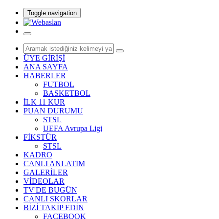
Toggle navigation
ÜYE GİRİŞİ
ANA SAYFA
HABERLER
FUTBOL
BASKETBOL
İLK 11 KUR
PUAN DURUMU
STSL
UEFA Avrupa Ligi
FİKSTÜR
STSL
KADRO
CANLI ANLATIM
GALERİLER
VİDEOLAR
TV'DE BUGÜN
CANLI SKORLAR
BİZİ TAKİP EDİN
FACEBOOK