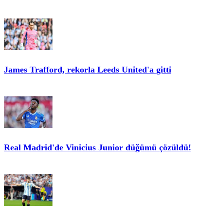
James Trafford, rekorla Leeds United'a gitti
Real Madrid'de Vinicius Junior düğümü çözüldü!