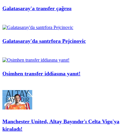
Galatasaray'a transfer çağrısı
Galatasaray'da santrfora Pejcinovic
Osimhen transfer iddiasına yanıt!
Manchester United, Altay Bayındır'ı Celta Vigo'ya
kiraladı!