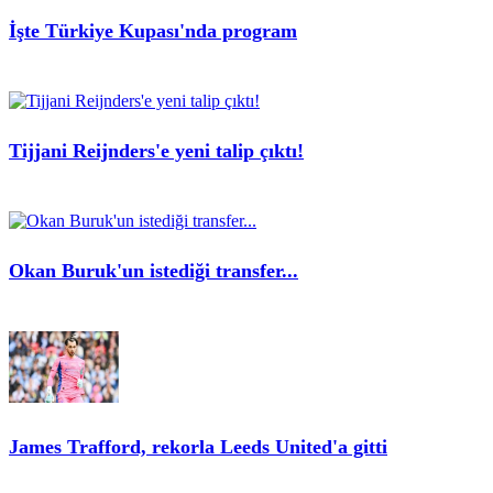
İşte Türkiye Kupası'nda program
Tijjani Reijnders'e yeni talip çıktı!
Okan Buruk'un istediği transfer...
James Trafford, rekorla Leeds United'a gitti