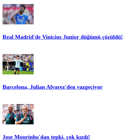
Real Madrid'de Vinicius Junior düğümü çözüldü!
Barcelona, Julian Alvarez'den vazgeçiyor
Jose Mourinho'dan tepki, çok kızdı!