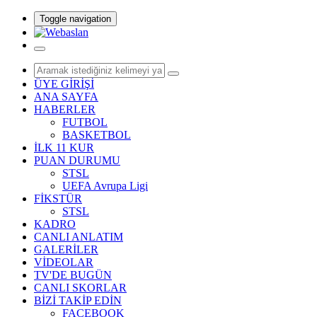
Toggle navigation
ÜYE GİRİŞİ
ANA SAYFA
HABERLER
FUTBOL
BASKETBOL
İLK 11 KUR
PUAN DURUMU
STSL
UEFA Avrupa Ligi
FİKSTÜR
STSL
KADRO
CANLI ANLATIM
GALERİLER
VİDEOLAR
TV'DE BUGÜN
CANLI SKORLAR
BİZİ TAKİP EDİN
FACEBOOK