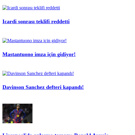
Icardi sonrası teklifi reddetti
Mastantuono imza için gidiyor!
Davinson Sanchez defteri kapandı!