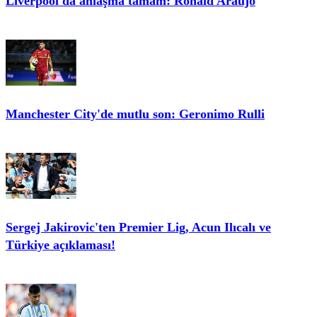
Liverpool'da anlaşma tamam: Ronald Araujo
Manchester City'de mutlu son: Geronimo Rulli
Sergej Jakirovic'ten Premier Lig, Acun Ilıcalı ve
Türkiye açıklaması!