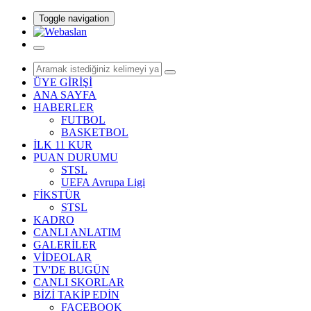
Toggle navigation
ÜYE GİRİŞİ
ANA SAYFA
HABERLER
FUTBOL
BASKETBOL
İLK 11 KUR
PUAN DURUMU
STSL
UEFA Avrupa Ligi
FİKSTÜR
STSL
KADRO
CANLI ANLATIM
GALERİLER
VİDEOLAR
TV'DE BUGÜN
CANLI SKORLAR
BİZİ TAKİP EDİN
FACEBOOK