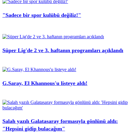
"Sadece bir spor kulübü değiliz!"
Süper Lig'de 2 ve 3. haftanın programları açıklandı
G.Saray, El Khannous'u listeye aldı!
Salah yazılı Galatasaray formasıyla gönlünü aldı:
"Hepsini gidip bulacağım"