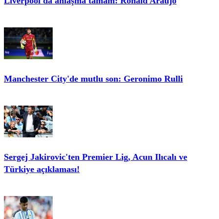
Liverpool'da anlaşma tamam: Ronald Araujo
Manchester City'de mutlu son: Geronimo Rulli
Sergej Jakirovic'ten Premier Lig, Acun Ilıcalı ve
Türkiye açıklaması!