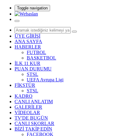
Toggle navigation
ÜYE GİRİŞİ
ANA SAYFA
HABERLER
FUTBOL
BASKETBOL
İLK 11 KUR
PUAN DURUMU
STSL
UEFA Avrupa Ligi
FİKSTÜR
STSL
KADRO
CANLI ANLATIM
GALERİLER
VİDEOLAR
TV'DE BUGÜN
CANLI SKORLAR
BİZİ TAKİP EDİN
FACEBOOK