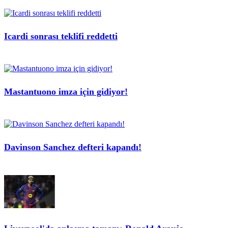
Icardi sonrası teklifi reddetti
Mastantuono imza için gidiyor!
Davinson Sanchez defteri kapandı!