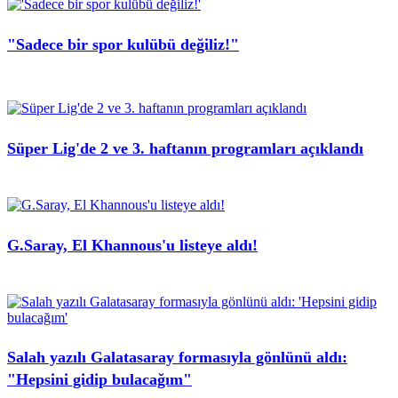
"Sadece bir spor kulübü değiliz!"
Süper Lig'de 2 ve 3. haftanın programları açıklandı
G.Saray, El Khannous'u listeye aldı!
Salah yazılı Galatasaray formasıyla gönlünü aldı:
"Hepsini gidip bulacağım"