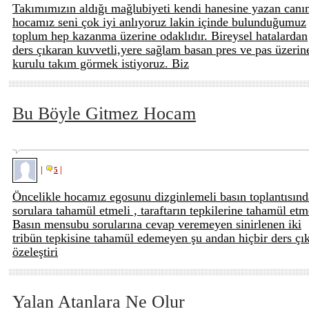
Takımımızın aldığı mağlubiyeti kendi hanesine yazan can
hocamız seni çok iyi anlıyoruz lakin içinde bulunduğumuz
toplum hep kazanma üzerine odaklıdır. Bireysel hatalardan
ders çıkaran kuvvetli,yere sağlam basan pres ve pas üzerin
kurulu takım görmek istiyoruz. Biz
Bu Böyle Gitmez Hocam
|
|
5
Öncelikle hocamız egosunu dizginlemeli basın toplantısınd
sorulara tahamül etmeli , taraftarın tepkilerine tahamül etme
Basın mensubu sorularına cevap veremeyen sinirlenen iki
tribün tepkisine tahamül edemeyen şu andan hiçbir ders çı
özeleştiri
Yalan Atanlara Ne Olur