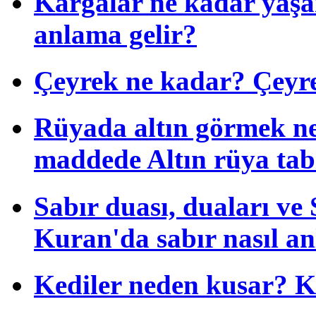
Kargalar ne kadar yaşa
anlama gelir?
Çeyrek ne kadar? Çeyrek
Rüyada altın görmek ne
maddede Altın rüya tab
Sabır duası, duaları ve S
Kuran'da sabır nasıl anl
Kediler neden kusar? K