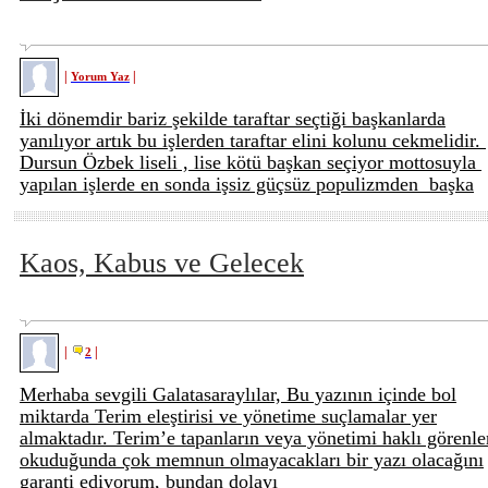
|
|
Yorum Yaz
İki dönemdir bariz şekilde taraftar seçtiği başkanlarda
yanılıyor artık bu işlerden taraftar elini kolunu cekmelidir.
Dursun Özbek liseli , lise kötü başkan seçiyor mottosuyla
yapılan işlerde en sonda işsiz güçsüz populizmden başka
Kaos, Kabus ve Gelecek
|
|
2
Merhaba sevgili Galatasaraylılar, Bu yazının içinde bol
miktarda Terim eleştirisi ve yönetime suçlamalar yer
almaktadır. Terim’e tapanların veya yönetimi haklı görenle
okuduğunda çok memnun olmayacakları bir yazı olacağını
garanti ediyorum, bundan dolayı