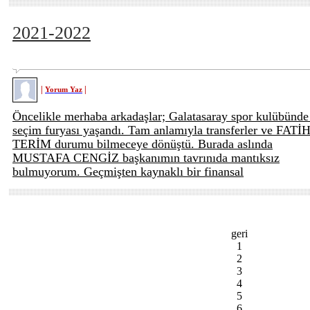
2021-2022
|
|
Yorum Yaz
Öncelikle merhaba arkadaşlar; Galatasaray spor kulübünde
seçim furyası yaşandı. Tam anlamıyla transferler ve FATİ
TERİM durumu bilmeceye dönüştü. Burada aslında
MUSTAFA CENGİZ başkanımın tavrınıda mantıksız
bulmuyorum. Geçmişten kaynaklı bir finansal
geri
1
2
3
4
5
6