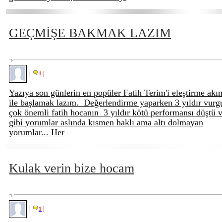
GEÇMİŞE BAKMAK LAZIM
|
|
1
Yazıya son günlerin en popüler Fatih Terim'i eleştirme akı
ile başlamak lazım. Değerlendirme yaparken 3 yıldır vurg
çok önemli fatih hocanın 3 yıldır kötü performansı düştü 
gibi yorumlar aslında kısmen haklı ama altı dolmayan
yorumlar... Her
Kulak verin bize hocam
|
|
1