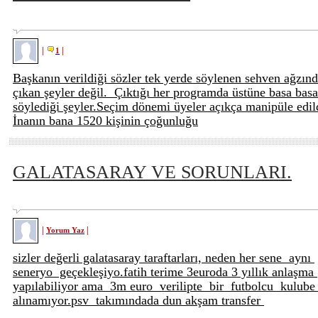
|
|
1
Başkanın verildiği sözler tek yerde söylenen sehven ağzın
çıkan şeyler değil. Çıktığı her programda üstüne basa basa
söylediği şeyler.Seçim dönemi üyeler açıkça manipüle edil
İnanın bana 1520 kişinin çoğunluğu
GALATASARAY VE SORUNLARI.
|
|
Yorum Yaz
sizler değerli galatasaray taraftarları, neden her sene aynı
seneryo geçekleşiyo.fatih terime 3euroda 3 yıllık anlaşma
yapılabiliyor ama 3m euro verilipte bir futbolcu kulub
alınamıyor.psv takımındada dun akşam transfer