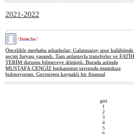
2021-2022
|
|
Yorum Yaz
Öncelikle merhaba arkadaşlar; Galatasaray spor kulübünde
seçim furyası yaşandı. Tam anlamıyla transferler ve FATİ
TERİM durumu bilmeceye dönüştü. Burada aslında
MUSTAFA CENGİZ başkanımın tavrınıda mantıksız
bulmuyorum. Geçmişten kaynaklı bir finansal
geri
1
2
3
4
5
6