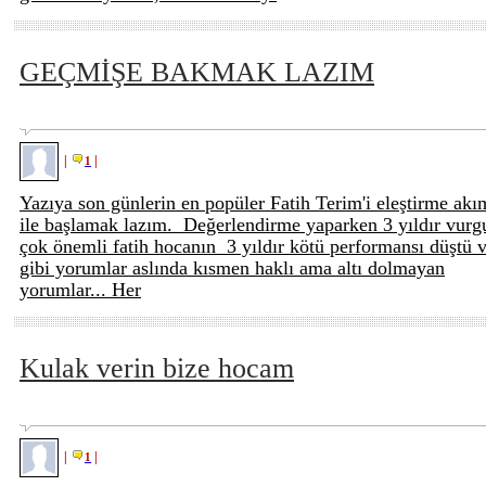
GEÇMİŞE BAKMAK LAZIM
|
|
1
Yazıya son günlerin en popüler Fatih Terim'i eleştirme akı
ile başlamak lazım. Değerlendirme yaparken 3 yıldır vurg
çok önemli fatih hocanın 3 yıldır kötü performansı düştü 
gibi yorumlar aslında kısmen haklı ama altı dolmayan
yorumlar... Her
Kulak verin bize hocam
|
|
1