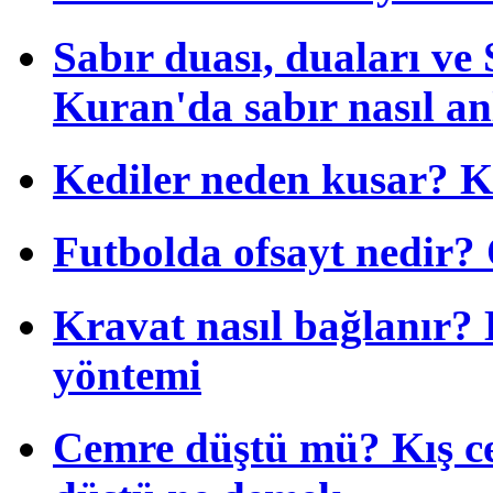
Sabır duası, duaları ve S
Kuran'da sabır nasıl anl
Kediler neden kusar? K
Futbolda ofsayt nedir? O
Kravat nasıl bağlanır?
yöntemi
Cemre düştü mü? Kış c