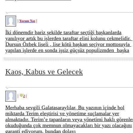
|
|
Yorum Yaz
İki dönemdir bariz şekilde taraftar seçtiği başkanlarda
yanılıyor artık bu işlerden taraftar elini kolunu cekmelidir.
Dursun Özbek liseli , lise kötü başkan seçiyor mottosuyla
yapılan işlerde en sonda işsiz güçsüz populizmden başka
Kaos, Kabus ve Gelecek
|
|
2
Merhaba sevgili Galatasaraylılar, Bu yazının içinde bol
miktarda Terim eleştirisi ve yönetime suçlamalar yer
almaktadır. Terim’e tapanların veya yönetimi haklı görenle
okuduğunda çok memnun olmayacakları bir yazı olacağını
garanti ediyorum, bundan dolayı