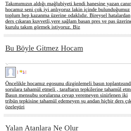
Takımımızın aldığı mağlubiyeti kendi hanesine yazan can
hocamız seni çok iyi anlıyoruz lakin içinde bulunduğumuz
toplum hep kazanma üzerine odaklıdır. Bireysel hatalardan
ders çıkaran kuvvetli,yere sağlam basan pres ve pas üzerin
kurulu takım görmek istiyoruz. Biz
Bu Böyle Gitmez Hocam
|
|
5
Öncelikle hocamız egosunu dizginlemeli basın toplantısınd
sorulara tahamül etmeli , taraftarın tepkilerine tahamül etme
Basın mensubu sorularına cevap veremeyen sinirlenen iki
tribün tepkisine tahamül edemeyen şu andan hiçbir ders çı
özeleştiri
Yalan Atanlara Ne Olur