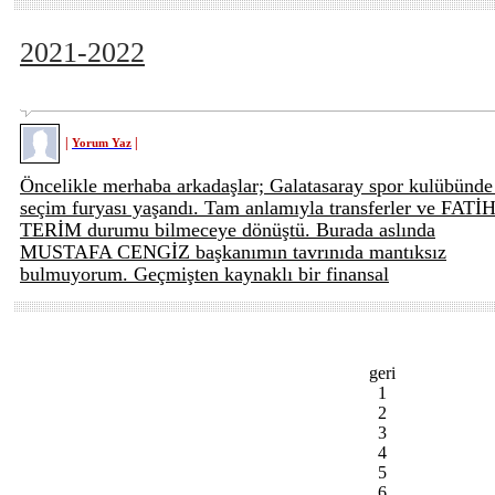
2021-2022
|
|
Yorum Yaz
Öncelikle merhaba arkadaşlar; Galatasaray spor kulübünde
seçim furyası yaşandı. Tam anlamıyla transferler ve FATİ
TERİM durumu bilmeceye dönüştü. Burada aslında
MUSTAFA CENGİZ başkanımın tavrınıda mantıksız
bulmuyorum. Geçmişten kaynaklı bir finansal
geri
1
2
3
4
5
6