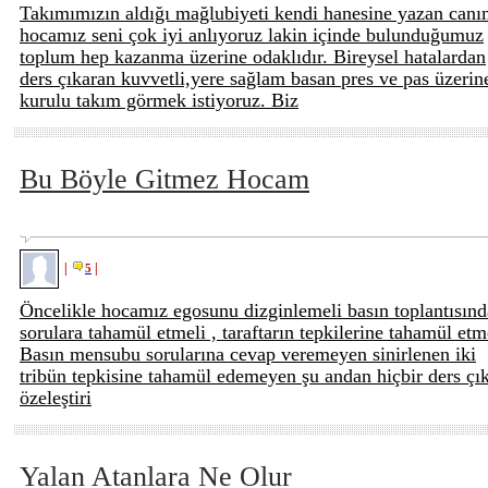
Takımımızın aldığı mağlubiyeti kendi hanesine yazan can
hocamız seni çok iyi anlıyoruz lakin içinde bulunduğumuz
toplum hep kazanma üzerine odaklıdır. Bireysel hatalardan
ders çıkaran kuvvetli,yere sağlam basan pres ve pas üzerin
kurulu takım görmek istiyoruz. Biz
Bu Böyle Gitmez Hocam
|
|
5
Öncelikle hocamız egosunu dizginlemeli basın toplantısınd
sorulara tahamül etmeli , taraftarın tepkilerine tahamül etme
Basın mensubu sorularına cevap veremeyen sinirlenen iki
tribün tepkisine tahamül edemeyen şu andan hiçbir ders çı
özeleştiri
Yalan Atanlara Ne Olur