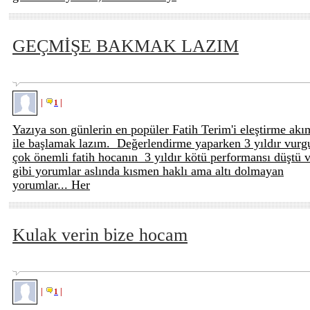
GEÇMİŞE BAKMAK LAZIM
|
|
1
Yazıya son günlerin en popüler Fatih Terim'i eleştirme akı
ile başlamak lazım. Değerlendirme yaparken 3 yıldır vurg
çok önemli fatih hocanın 3 yıldır kötü performansı düştü 
gibi yorumlar aslında kısmen haklı ama altı dolmayan
yorumlar... Her
Kulak verin bize hocam
|
|
1