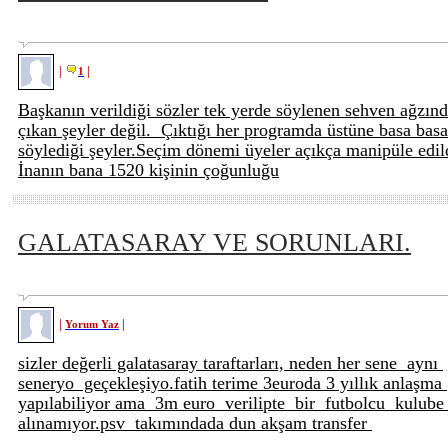
|
|
1
Başkanın verildiği sözler tek yerde söylenen sehven ağzın
çıkan şeyler değil. Çıktığı her programda üstüne basa basa
söylediği şeyler.Seçim dönemi üyeler açıkça manipüle edil
İnanın bana 1520 kişinin çoğunluğu
GALATASARAY VE SORUNLARI.
|
|
Yorum Yaz
sizler değerli galatasaray taraftarları, neden her sene aynı
seneryo geçekleşiyo.fatih terime 3euroda 3 yıllık anlaşma
yapılabiliyor ama 3m euro verilipte bir futbolcu kulub
alınamıyor.psv takımındada dun akşam transfer