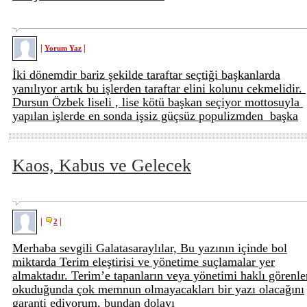
|
|
Yorum Yaz
İki dönemdir bariz şekilde taraftar seçtiği başkanlarda
yanılıyor artık bu işlerden taraftar elini kolunu cekmelidir.
Dursun Özbek liseli , lise kötü başkan seçiyor mottosuyla
yapılan işlerde en sonda işsiz güçsüz populizmden başka
Kaos, Kabus ve Gelecek
|
|
2
Merhaba sevgili Galatasaraylılar, Bu yazının içinde bol
miktarda Terim eleştirisi ve yönetime suçlamalar yer
almaktadır. Terim’e tapanların veya yönetimi haklı görenle
okuduğunda çok memnun olmayacakları bir yazı olacağını
garanti ediyorum, bundan dolayı