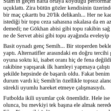
Stam'ın geçen hafta ortaya koyduğu performa
uçuklattı. Zira bütün gözler kendisinin üzerin
bir maç çıkarttı bu 20'lik delikanlı... Her ne k
istediği bir topu ceza sahasına ıskalasa da en a
demedi; ne Gökhan abisi gibi topu rakibin sağ 
ne de Servet abisi gibi topu ayağında eveleyip 
Basit oynadı genç Semih... Bir stoperden bekl
yaptı. Alternatifler arasındaki en doğru tercihi
oyuna soktu ki, isabet oranı hiç de fena değild
rakibine yapışarak ilk hamleyi yapmaya çalıştı v
şekilde hepsinde de başarılı oldu. Fakat benim 
durum vardı ki; Semih'in özellikle topsuz aland
sürekli uyumlu hareket etmeye çalışmasıydı.
Futbolda ikili uyumlar çok önemlidir. Hele ise
olunca, bu mevkiyi tek başına ele almak nere