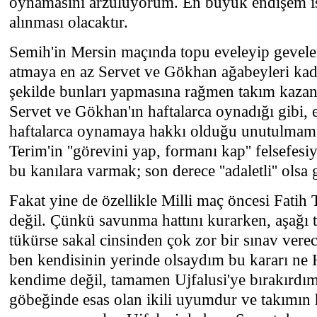
oynamasını arzuluyorum. En büyük endişem ise
alınması olacaktır.
Semih'in Mersin maçında topu eveleyip gevele
atmaya en az Servet ve Gökhan ağabeyleri kad
şekilde bunları yapmasına rağmen takım kaza
Servet ve Gökhan'ın haftalarca oynadığı gibi, 
haftalarca oynamaya hakkı olduğu unutulmamal
Terim'in ''görevini yap, formanı kap'' felsefe
bu kanılara varmak; son derece ''adaletli'' olsa 
Fakat yine de özellikle Milli maç öncesi Fatih T
değil. Çünkü savunma hattını kurarken, aşağı t
tükürse sakal cinsinden çok zor bir sınav vere
ben kendisinin yerinde olsaydım bu kararı ne 
kendime değil, tamamen Ujfalusi'ye bırakırdı
göbeğinde esas olan ikili uyumdur ve takımın h