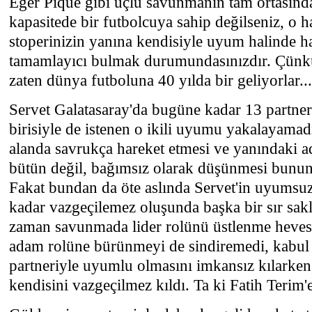
Eğer Pique gibi üçlü savunmanın tam ortasınd
kapasitede bir futbolcuya sahip değilseniz, o h
stoperinizin yanına kendisiyle uyum halinde h
tamamlayıcı bulmak durumundasınızdır. Çünkü
zaten dünya futboluna 40 yılda bir geliyorlar...
Servet Galatasaray'da bugüne kadar 13 partner 
birisiyle de istenen o ikili uyumu yakalayamad
alanda savrukça hareket etmesi ve yanındaki a
bütün değil, bağımsız olarak düşünmesi bunun
Fakat bundan da öte aslında Servet'in uyums
kadar vazgeçilemez oluşunda başka bir sır saklı
zaman savunmada lider rolünü üstlenme heves
adam rolüne bürünmeyi de sindiremedi, kabul 
partneriyle uyumlu olmasını imkansız kılarken,
kendisini vazgeçilmez kıldı. Ta ki Fatih Terim'e