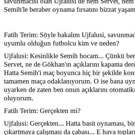
savunmacısı olan Ujfalusi de hem Servet, he
Semih'le beraber oynama fırsatını bizzat yaşamı
Fatih Terim: Söyle bakalım Ujfalusi, savunma
uyumlu olduğun futbolcu kim ve neden?
Ujfalusi: Kesinlikle Semih hocam... Çünkü be
Servet, ne de Gökhan'ın açıklarını kapama d
Hatta Semih'i maç boyunca hiç bir şekilde kont
tamamen maça odaklanıyorum. O ise bana uym
uyarken de zaten ben onun açıklarını otomati
oluyorum.
Fatih Terim: Gerçekten mi?
Ujfalusi: Gerçekten... Hatta basit oynaması, b
çıkartmaya çalışması da çabası... E hava toplar