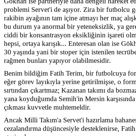
Gökhan ise partneriyle daha dengeli hareket e
problemi Servet'i de aşıyor. Zira bir futbolcu 
rakibin ayağının tam içine atmayı her maç alışk
bu durum ya anormal bir yeteneksizlik, ya ger
ciddi bir konsantrasyon eksikliğinin işareti ol
hepsi, ortaya karışık... Enteresan olan ise Gök
30 yaşında yani bir stoper için istenilen tecrü
rağmen bunları yapıyor olabilmesidir.
Benim bildiğim Fatih Terim, bir futbolcuya fo
eğer görev layıkıyla yerine getirilmişse, o for
sırtından çıkartmaz; Kazanan takımı da bozma
yana koyduğumda Semih'in Mersin karşısında 
çıkması kuvvetle muhtemeldir.
Ancak Milli Takım'a Servet'i hazırlama bahanesi
cezalandırma düşüncesiyle desteklenirse, Fati