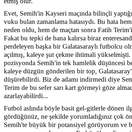
etmiş olur.
Evet, Semih'in Kayseri maçında bilinçli yaptığ
vuku bulan zamanlama hatasıydı. Bu hata hem 
neden oldu, hem de maçtan sonra Fatih Terim'in
Fakat bu tepki de bana kalırsa biraz enteresan
perdeleyen başka bir Galatasaraylı futbolcu ol
açılmış, kaleye şut çekme ihtimali yükselmişti
pozisyonda Semih'in tek hamlelik düşüncesi b
kaleye düzgün gönderilen bir top, Galatasaray'
düşürebilirdi. Biz de adamı indirmedi diye Semih
Terim de bu sefer sarı kart görmeyi göze almad
azarlayabilirdi...
Futbol aslında böyle basit gel-gitlerle dönen il
gördüğünüz, ne şekilde yorumladığınız çok ön
Semih'te büyük bir potansiyel görüyorum ve b