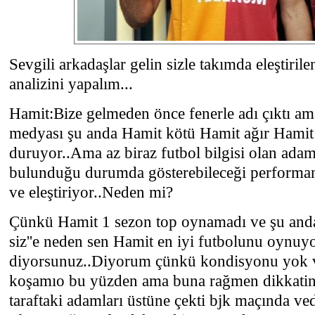
Sevgili arkadaşlar gelin sizle takımda eleştiril
analizini yapalım...
Hamit:Bize gelmeden önce fenerle adı çıktı ama
medyası şu anda Hamit kötü Hamit ağır Hamit
duruyor..Ama az biraz futbol bilgisi olan ada
bulunduğu durumda gösterebileceği performans
ve eleştiriyor..Neden mi?
Çünkü Hamit 1 sezon top oynamadı ve şu and
siz''e neden sen Hamit en iyi futbolunu oynuyo
diyorsunuz..Diyorum çünkü kondisyonu yok ve
koşamıo bu yüzden ama buna rağmen dikkatini
taraftaki adamları üstüne çekti bjk maçında ve