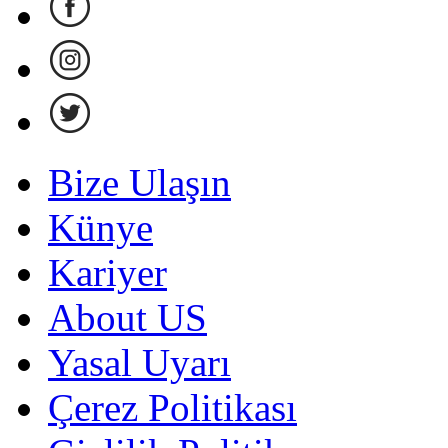
Bize Ulaşın
Künye
Kariyer
About US
Yasal Uyarı
Çerez Politikası