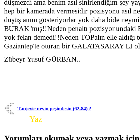
düşmezdi ama benim asıl sinirlendiğim şey ya
hep bir kamerada vermesidir pozisyonu asıl ne
düşüş anını gösteriyorlar yok daha bide neymi
BURAK''mış!!Neden penaltı pozisyonundaki Es
yok felan demedi!!Neden TOPalın elle aldığı t
Gaziantep'te oturan bir GALATASARAY'LI ol
Zübeyr Yusuf GÜRBAN..
Tanjevic neyin peşindesin (62-84) ?
Yorum
Yaz
Yorumları okumak veya yazmak için 