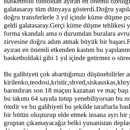
Basketbolu futboldan ayıran en önemli özell
galatasaray tüm dünyaya gösterdi.Doğru yapıl
doğru transferlerle 3 yıl içinde küme düşme p
geldi galatasaray.Gerçi küme düşme tehlikesi
forma skandalı ama o durumdan buralara avr
zirvesine doğru adım atmak büyük bir başarı.F
ayıran en önemli etkenden kastım bu yapılanma
basketboldaki gibi 1 yıl içinde getirmez o süre
Bu galibiyeti çok abarttığımızı düşünebilirler
kirilenko,teodosi,kristic,shved,siskauskas,khr
barındıran son 18 maçını kazanan ve maç başı 
bu takımı 64 sayıda tutup yenebiliyorsan bu no
ötedir ve bu galibiyeti bu şekilde taraftarla b
bir bütün oluşturup elde etmek insana ayrı bir
gruptan çıkamayacağız belki yunanistan depl